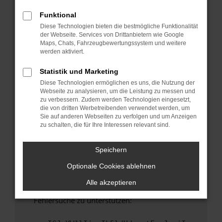
anderen Browser oder in einem privaten
Fenster?
Funktional
Diese Technologien bieten die bestmögliche Funktionalität
Starte dein Gerät neu.
der Webseite. Services von Drittanbietern wie Google
Das kann manchmal helfen, vorübergehende
Maps, Chats, Fahrzeugbewertungssystem und weitere
Probleme zu beheben.
werden aktiviert.
Stelle sicher, dass dein Browser und dein
Statistik und Marketing
Betriebssystem auf dem neuesten Stand
Diese Technologien ermöglichen es uns, die Nutzung der
sind.
Webseite zu analysieren, um die Leistung zu messen und
Veraltete Software birgt nicht nur ein
zu verbessern. Zudem werden Technologien eingesetzt,
Sicherheitsrisiko, sondern kann auch dazu
die von dritten Werbetreibenden verwendet werden, um
Sie auf anderen Webseiten zu verfolgen und um Anzeigen
führen, dass bestimmte Funktionen nicht mehr
zu schalten, die für Ihre Interessen relevant sind.
unterstützt werden.
Wende dich an den Webseitenbetreiber.
Speichern
Wenn du alle oben genannten Schritte versucht
Optionale Cookies ablehnen
hast, kontaktiere uns bitte. Wir werden
versuchen, das Problem zu beheben. Du kannst
Alle akzeptieren
uns diesen Text schicken, um uns bei der
Fehlersuche zu unterstützen: