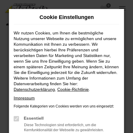
0
Zum
Hauptinhalt
Cookie Einstellungen
springen
Startseite
Fahrzeugangebote
Fahrzeugsuche
Wir nutzen Cookies, um Ihnen die bestmögliche
Nutzung unserer Webseite zu ermöglichen und unsere
Kommunikation mit Ihnen zu verbessern. Wir
berücksichtigen hierbei Ihre Präferenzen und
Fehler: Network Error
verarbeiten Daten für Marketing und Statistiken nur,
wenn Sie uns Ihre Einwilligung geben. Wenn Sie zu
Beim Laden ist ein Fehler aufgetreten.
einem späteren Zeitpunkt Ihre Meinung ändern, können
Hier sind ein paar Tipps, die dir helfen können:
Sie die Einwilligung jederzeit für die Zukunft widerrufen.
Weitere Informationen zum Umfang der
Überprüfe deine Firewall und deine
Datenverarbeitung finden Sie hier:
Internetverbindung.
Datenschutzerklärung
,
Cookie-Richtlinie
.
Laden andere Webseiten, zum Beispiel deine
Impressum
Suchmaschine?
Folgende Kategorien von Cookies werden von uns eingesetzt:
Prüfe deine Browsererweiterungen.
Manche Erweiterungen, wie Werbeblocker,
Essentiell
können das Laden bestimmter Seiten
Diese Technologien sind erforderlich, um die
verhindern. Funktioniert die Seite in einem
Kernfunktionalität der Webseite zu gewährleisten.