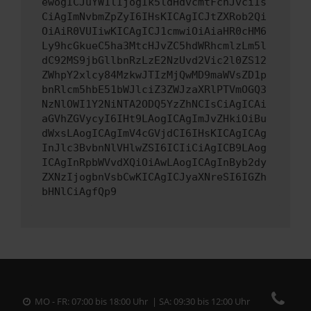
ewogICJuYW1lIjogIk5ldHdvcmtFcnJvciIs
CiAgImNvbmZpZyI6IHsKICAgICJtZXRob2Qi
OiAiR0VUIiwKICAgICJ1cmwiOiAiaHR0cHM6
Ly9hcGkueC5ha3MtcHJvZC5hdWRhcmlzLm5l
dC92MS9jbGllbnRzLzE2NzUvd2Vic2l0ZS12
ZWhpY2xlcy84MzkwJTIzMjQwMD9maWVsZD1p
bnRlcm5hbE51bWJlciZ3ZWJzaXRlPTVmOGQ3
NzNlOWI1Y2NiNTA2ODQ5YzZhNCIsCiAgICAi
aGVhZGVycyI6IHt9LAogICAgImJvZHkiOiBu
dWxsLAogICAgImV4cGVjdCI6IHsKICAgICAg
InJlc3BvbnNlVHlwZSI6ICIiCiAgICB9LAog
ICAgInRpbWVvdXQiOiAwLAogICAgInByb2dy
ZXNzIjogbnVsbCwKICAgICJyaXNreSI6IGZh
bHNlCiAgfQp9
MO - FR: 07:00 bis 18:00 Uhr | SA: 09:30 bis 12:00 Uhr