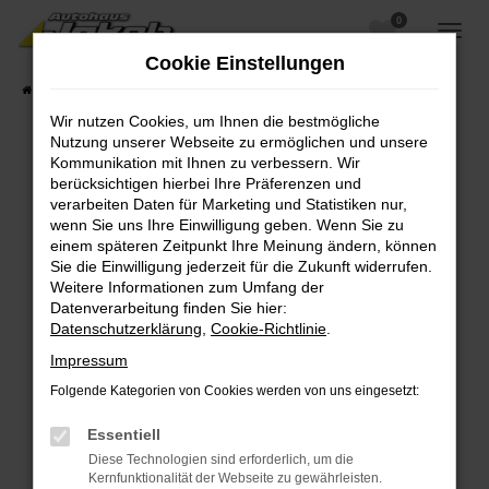
0
Zum
Hauptinhalt
Cookie Einstellungen
springen
Startseite
Fahrzeugangebote
Fahrzeugsuche
Wir nutzen Cookies, um Ihnen die bestmögliche
Nutzung unserer Webseite zu ermöglichen und unsere
Kommunikation mit Ihnen zu verbessern. Wir
berücksichtigen hierbei Ihre Präferenzen und
Fehler: Network Error
verarbeiten Daten für Marketing und Statistiken nur,
wenn Sie uns Ihre Einwilligung geben. Wenn Sie zu
Beim Laden ist ein Fehler aufgetreten.
einem späteren Zeitpunkt Ihre Meinung ändern, können
Hier sind ein paar Tipps, die dir helfen können:
Sie die Einwilligung jederzeit für die Zukunft widerrufen.
Weitere Informationen zum Umfang der
Überprüfe deine Firewall und deine
Datenverarbeitung finden Sie hier:
Internetverbindung.
Datenschutzerklärung
,
Cookie-Richtlinie
.
Laden andere Webseiten, zum Beispiel deine
Impressum
Suchmaschine?
Folgende Kategorien von Cookies werden von uns eingesetzt:
Prüfe deine Browsererweiterungen.
Manche Erweiterungen, wie Werbeblocker,
Essentiell
können das Laden bestimmter Seiten
Diese Technologien sind erforderlich, um die
verhindern. Funktioniert die Seite in einem
Kernfunktionalität der Webseite zu gewährleisten.