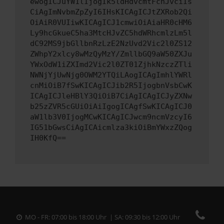
ewogICJuYW1lIjogIk5ldHdvcmtFcnJvciIs
CiAgImNvbmZpZyI6IHsKICAgICJtZXRob2Qi
OiAiR0VUIiwKICAgICJ1cmwiOiAiaHR0cHM6
Ly9hcGkueC5ha3MtcHJvZC5hdWRhcmlzLm5l
dC92MS9jbGllbnRzLzE2NzUvd2Vic2l0ZS12
ZWhpY2xlcy8wMzQyMzY/ZmllbGQ9aW50ZXJu
YWxOdW1iZXImd2Vic2l0ZT01ZjhkNzczZTli
NWNjYjUwNjg0OWM2YTQiLAogICAgImhlYWRl
cnMiOiB7fSwKICAgICJib2R5IjogbnVsbCwK
ICAgICJleHBlY3QiOiB7CiAgICAgICJyZXNw
b25zZVR5cGUiOiAiIgogICAgfSwKICAgICJ0
aW1lb3V0IjogMCwKICAgICJwcm9ncmVzcyI6
IG51bGwsCiAgICAicmlza3kiOiBmYWxzZQog
IH0KfQ==
MO - FR: 07:00 bis 18:00 Uhr | SA: 09:30 bis 12:00 Uhr