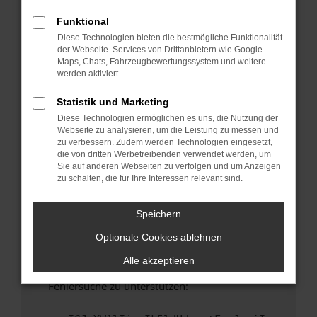
anderen Browser oder in einem privaten
Fenster?
Funktional
Diese Technologien bieten die bestmögliche Funktionalität
Starte dein Gerät neu.
der Webseite. Services von Drittanbietern wie Google
Das kann manchmal helfen, vorübergehende
Maps, Chats, Fahrzeugbewertungssystem und weitere
Probleme zu beheben.
werden aktiviert.
Stelle sicher, dass dein Browser und dein
Statistik und Marketing
Betriebssystem auf dem neuesten Stand
Diese Technologien ermöglichen es uns, die Nutzung der
sind.
Webseite zu analysieren, um die Leistung zu messen und
Veraltete Software birgt nicht nur ein
zu verbessern. Zudem werden Technologien eingesetzt,
Sicherheitsrisiko, sondern kann auch dazu
die von dritten Werbetreibenden verwendet werden, um
Sie auf anderen Webseiten zu verfolgen und um Anzeigen
führen, dass bestimmte Funktionen nicht mehr
zu schalten, die für Ihre Interessen relevant sind.
unterstützt werden.
Wende dich an den Webseitenbetreiber.
Speichern
Wenn du alle oben genannten Schritte versucht
Optionale Cookies ablehnen
hast, kontaktiere uns bitte. Wir werden
versuchen, das Problem zu beheben. Du kannst
Alle akzeptieren
uns diesen Text schicken, um uns bei der
Fehlersuche zu unterstützen: