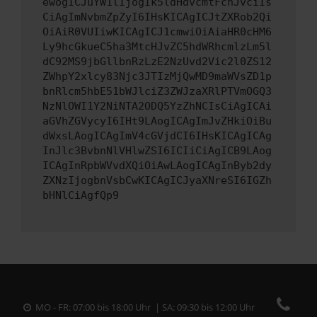
ewogICJuYW1lIjogIk5ldHdvcmtFcnJvciIs
CiAgImNvbmZpZyI6IHsKICAgICJtZXRob2Qi
OiAiR0VUIiwKICAgICJ1cmwiOiAiaHR0cHM6
Ly9hcGkueC5ha3MtcHJvZC5hdWRhcmlzLm5l
dC92MS9jbGllbnRzLzE2NzUvd2Vic2l0ZS12
ZWhpY2xlcy83Njc3JTIzMjQwMD9maWVsZD1p
bnRlcm5hbE51bWJlciZ3ZWJzaXRlPTVmOGQ3
NzNlOWI1Y2NiNTA2ODQ5YzZhNCIsCiAgICAi
aGVhZGVycyI6IHt9LAogICAgImJvZHkiOiBu
dWxsLAogICAgImV4cGVjdCI6IHsKICAgICAg
InJlc3BvbnNlVHlwZSI6ICIiCiAgICB9LAog
ICAgInRpbWVvdXQiOiAwLAogICAgInByb2dy
ZXNzIjogbnVsbCwKICAgICJyaXNreSI6IGZh
bHNlCiAgfQp9
MO - FR: 07:00 bis 18:00 Uhr | SA: 09:30 bis 12:00 Uhr