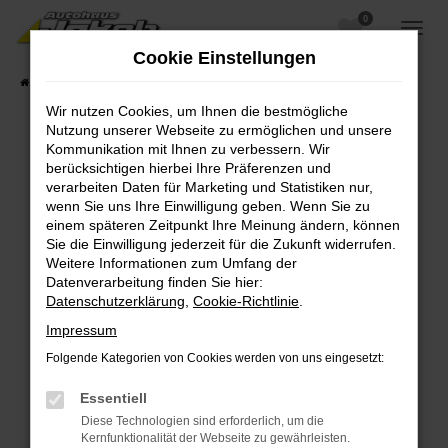
0
Zum
Hauptinhalt
Cookie Einstellungen
springen
Startseite
Fahrzeugangebote
Fahrzeugsuche
Wir nutzen Cookies, um Ihnen die bestmögliche
Nutzung unserer Webseite zu ermöglichen und unsere
Kommunikation mit Ihnen zu verbessern. Wir
berücksichtigen hierbei Ihre Präferenzen und
Fehler: Network Error
verarbeiten Daten für Marketing und Statistiken nur,
wenn Sie uns Ihre Einwilligung geben. Wenn Sie zu
Beim Laden ist ein Fehler aufgetreten.
einem späteren Zeitpunkt Ihre Meinung ändern, können
Hier sind ein paar Tipps, die dir helfen können:
Sie die Einwilligung jederzeit für die Zukunft widerrufen.
Weitere Informationen zum Umfang der
Überprüfe deine Firewall und deine
Datenverarbeitung finden Sie hier:
Internetverbindung.
Datenschutzerklärung
,
Cookie-Richtlinie
.
Laden andere Webseiten, zum Beispiel deine
Impressum
Suchmaschine?
Folgende Kategorien von Cookies werden von uns eingesetzt:
Prüfe deine Browsererweiterungen.
Manche Erweiterungen, wie Werbeblocker,
Essentiell
können das Laden bestimmter Seiten
Diese Technologien sind erforderlich, um die
verhindern. Funktioniert die Seite in einem
Kernfunktionalität der Webseite zu gewährleisten.