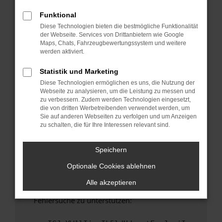
anderen Browser oder in einem privaten
Fenster?
Funktional
Diese Technologien bieten die bestmögliche Funktionalität
Starte dein Gerät neu.
der Webseite. Services von Drittanbietern wie Google
Das kann manchmal helfen, vorübergehende
Maps, Chats, Fahrzeugbewertungssystem und weitere
Probleme zu beheben.
werden aktiviert.
Stelle sicher, dass dein Browser und dein
Statistik und Marketing
Betriebssystem auf dem neuesten Stand
Diese Technologien ermöglichen es uns, die Nutzung der
sind.
Webseite zu analysieren, um die Leistung zu messen und
Veraltete Software birgt nicht nur ein
zu verbessern. Zudem werden Technologien eingesetzt,
Sicherheitsrisiko, sondern kann auch dazu
die von dritten Werbetreibenden verwendet werden, um
Sie auf anderen Webseiten zu verfolgen und um Anzeigen
führen, dass bestimmte Funktionen nicht mehr
zu schalten, die für Ihre Interessen relevant sind.
unterstützt werden.
Wende dich an den Webseitenbetreiber.
Speichern
Wenn du alle oben genannten Schritte versucht
Optionale Cookies ablehnen
hast, kontaktiere uns bitte. Wir werden
versuchen, das Problem zu beheben. Du kannst
Alle akzeptieren
uns diesen Text schicken, um uns bei der
Fehlersuche zu unterstützen: