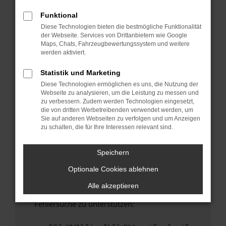
anderen Browser oder in einem privaten
Fenster?
Funktional
Diese Technologien bieten die bestmögliche Funktionalität
Starte dein Gerät neu.
der Webseite. Services von Drittanbietern wie Google
Das kann manchmal helfen, vorübergehende
Maps, Chats, Fahrzeugbewertungssystem und weitere
Probleme zu beheben.
werden aktiviert.
Stelle sicher, dass dein Browser und dein
Statistik und Marketing
Betriebssystem auf dem neuesten Stand
Diese Technologien ermöglichen es uns, die Nutzung der
sind.
Webseite zu analysieren, um die Leistung zu messen und
Veraltete Software birgt nicht nur ein
zu verbessern. Zudem werden Technologien eingesetzt,
Sicherheitsrisiko, sondern kann auch dazu
die von dritten Werbetreibenden verwendet werden, um
Sie auf anderen Webseiten zu verfolgen und um Anzeigen
führen, dass bestimmte Funktionen nicht mehr
zu schalten, die für Ihre Interessen relevant sind.
unterstützt werden.
Wende dich an den Webseitenbetreiber.
Speichern
Wenn du alle oben genannten Schritte versucht
Optionale Cookies ablehnen
hast, kontaktiere uns bitte. Wir werden
versuchen, das Problem zu beheben. Du kannst
Alle akzeptieren
uns diesen Text schicken, um uns bei der
Fehlersuche zu unterstützen: