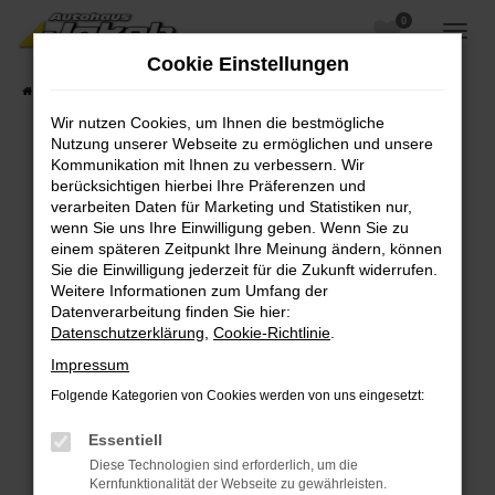
0
Zum
Hauptinhalt
Cookie Einstellungen
springen
Startseite
Fahrzeugangebote
Fahrzeugsuche
Wir nutzen Cookies, um Ihnen die bestmögliche
Nutzung unserer Webseite zu ermöglichen und unsere
Kommunikation mit Ihnen zu verbessern. Wir
berücksichtigen hierbei Ihre Präferenzen und
Fehler: Network Error
verarbeiten Daten für Marketing und Statistiken nur,
wenn Sie uns Ihre Einwilligung geben. Wenn Sie zu
Beim Laden ist ein Fehler aufgetreten.
einem späteren Zeitpunkt Ihre Meinung ändern, können
Hier sind ein paar Tipps, die dir helfen können:
Sie die Einwilligung jederzeit für die Zukunft widerrufen.
Weitere Informationen zum Umfang der
Überprüfe deine Firewall und deine
Datenverarbeitung finden Sie hier:
Internetverbindung.
Datenschutzerklärung
,
Cookie-Richtlinie
.
Laden andere Webseiten, zum Beispiel deine
Impressum
Suchmaschine?
Folgende Kategorien von Cookies werden von uns eingesetzt:
Prüfe deine Browsererweiterungen.
Manche Erweiterungen, wie Werbeblocker,
Essentiell
können das Laden bestimmter Seiten
Diese Technologien sind erforderlich, um die
verhindern. Funktioniert die Seite in einem
Kernfunktionalität der Webseite zu gewährleisten.