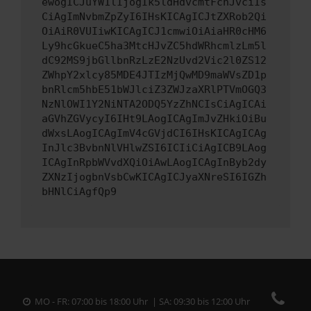
ewogICJuYW1lIjogIk5ldHdvcmtFcnJvciIs
CiAgImNvbmZpZyI6IHsKICAgICJtZXRob2Qi
OiAiR0VUIiwKICAgICJ1cmwiOiAiaHR0cHM6
Ly9hcGkueC5ha3MtcHJvZC5hdWRhcmlzLm5l
dC92MS9jbGllbnRzLzE2NzUvd2Vic2l0ZS12
ZWhpY2xlcy85MDE4JTIzMjQwMD9maWVsZD1p
bnRlcm5hbE51bWJlciZ3ZWJzaXRlPTVmOGQ3
NzNlOWI1Y2NiNTA2ODQ5YzZhNCIsCiAgICAi
aGVhZGVycyI6IHt9LAogICAgImJvZHkiOiBu
dWxsLAogICAgImV4cGVjdCI6IHsKICAgICAg
InJlc3BvbnNlVHlwZSI6ICIiCiAgICB9LAog
ICAgInRpbWVvdXQiOiAwLAogICAgInByb2dy
ZXNzIjogbnVsbCwKICAgICJyaXNreSI6IGZh
bHNlCiAgfQp9
MO - FR: 07:00 bis 18:00 Uhr | SA: 09:30 bis 12:00 Uhr