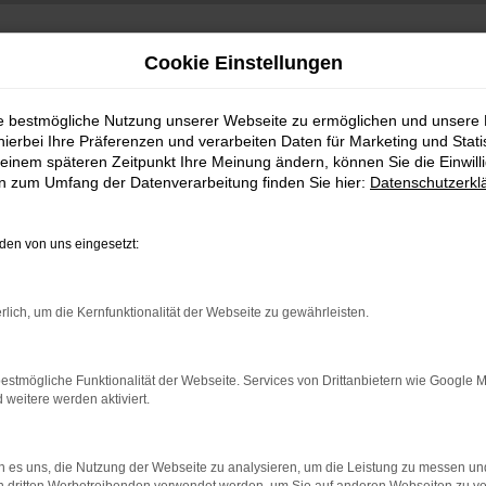
Cookie Einstellungen
ie bestmögliche Nutzung unserer Webseite zu ermöglichen und unsere
hierbei Ihre Präferenzen und verarbeiten Daten für Marketing und Stati
einem späteren Zeitpunkt Ihre Meinung ändern, können Sie die Einwillig
en zum Umfang der Datenverarbeitung finden Sie hier:
Datenschutzerkl
en von uns eingesetzt:
indung.
rlich, um die Kernfunktionalität der Webseite zu gewährleisten.
hine?
aden bestimmter Seiten verhindern. Funktioniert die Seite in e
estmögliche Funktionalität der Webseite. Services von Drittanbietern wie Google 
eitere werden aktiviert.
 zu beheben.
bssystem auf dem neuesten Stand sind.
 es uns, die Nutzung der Webseite zu analysieren, um die Leistung zu messen u