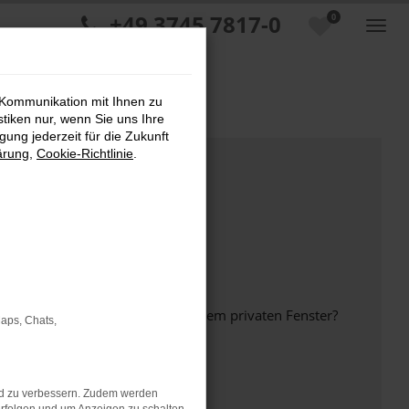
+49 3745 7817-0
0
 Kommunikation mit Ihnen zu
stiken nur, wenn Sie uns Ihre
ung jederzeit für die Zukunft
ärung
,
Cookie-Richtlinie
.
inem anderen Browser oder in einem privaten Fenster?
Maps, Chats,
nd zu verbessern. Zudem werden