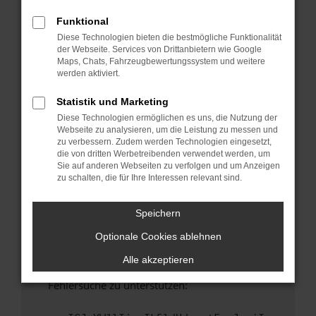
anderen Browser oder in einem privaten
Fenster?
Funktional
Diese Technologien bieten die bestmögliche Funktionalität
Starte dein Gerät neu.
der Webseite. Services von Drittanbietern wie Google
Das kann manchmal helfen, vorübergehende
Maps, Chats, Fahrzeugbewertungssystem und weitere
Probleme zu beheben.
werden aktiviert.
Stelle sicher, dass dein Browser und dein
Statistik und Marketing
Betriebssystem auf dem neuesten Stand
Diese Technologien ermöglichen es uns, die Nutzung der
sind.
Webseite zu analysieren, um die Leistung zu messen und
Veraltete Software birgt nicht nur ein
zu verbessern. Zudem werden Technologien eingesetzt,
Sicherheitsrisiko, sondern kann auch dazu
die von dritten Werbetreibenden verwendet werden, um
Sie auf anderen Webseiten zu verfolgen und um Anzeigen
führen, dass bestimmte Funktionen nicht mehr
zu schalten, die für Ihre Interessen relevant sind.
unterstützt werden.
Wende dich an den Webseitenbetreiber.
Speichern
Wenn du alle oben genannten Schritte versucht
Optionale Cookies ablehnen
hast, kontaktiere uns bitte. Wir werden
versuchen, das Problem zu beheben. Du kannst
Alle akzeptieren
uns diesen Text schicken, um uns bei der
Fehlersuche zu unterstützen: