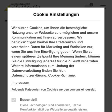
0
Zum
Hauptinhalt
Cookie Einstellungen
springen
Startseite
Fahrzeugangebote
Fahrzeugsuche
Wir nutzen Cookies, um Ihnen die bestmögliche
Nutzung unserer Webseite zu ermöglichen und unsere
Kommunikation mit Ihnen zu verbessern. Wir
berücksichtigen hierbei Ihre Präferenzen und
Fehler: Network Error
verarbeiten Daten für Marketing und Statistiken nur,
wenn Sie uns Ihre Einwilligung geben. Wenn Sie zu
Beim Laden ist ein Fehler aufgetreten.
einem späteren Zeitpunkt Ihre Meinung ändern, können
Hier sind ein paar Tipps, die dir helfen können:
Sie die Einwilligung jederzeit für die Zukunft widerrufen.
Weitere Informationen zum Umfang der
Überprüfe deine Firewall und deine
Datenverarbeitung finden Sie hier:
Internetverbindung.
Datenschutzerklärung
,
Cookie-Richtlinie
.
Laden andere Webseiten, zum Beispiel deine
Impressum
Suchmaschine?
Folgende Kategorien von Cookies werden von uns eingesetzt:
Prüfe deine Browsererweiterungen.
Manche Erweiterungen, wie Werbeblocker,
Essentiell
können das Laden bestimmter Seiten
Diese Technologien sind erforderlich, um die
verhindern. Funktioniert die Seite in einem
Kernfunktionalität der Webseite zu gewährleisten.