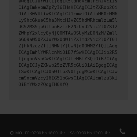
ewogICJuYW1lIjogIk5ldHdvcmtFcnJvciIs
CiAgImNvbmZpZyI6IHsKICAgICJtZXRob2Qi
OiAiR0VUIiwKICAgICJ1cmwiOiAiaHR0cHM6
Ly9hcGkueC5ha3MtcHJvZC5hdWRhcmlzLm5l
dC92MS9jbGllbnRzLzE2NzUvd2Vic2l0ZS12
ZWhpY2xlcy8yNjQ0MTAwOSUyMzE0NzM/Zmll
bGQ9aW50ZXJuYWxOdW1iZXImd2Vic2l0ZT01
ZjhkNzczZTliNWNjYjUwNjg0OWM2YTQiLAog
ICAgImhlYWRlcnMiOiB7fSwKICAgICJib2R5
IjogbnVsbCwKICAgICJleHBlY3QiOiB7CiAg
ICAgICJyZXNwb25zZVR5cGUiOiAiIgogICAg
fSwKICAgICJ0aW1lb3V0IjogMCwKICAgICJw
cm9ncmVzcyI6IG51bGwsCiAgICAicmlza3ki
OiBmYWxzZQogIH0KfQ==
MO - FR: 07:00 bis 18:00 Uhr | SA: 09:30 bis 12:00 Uhr