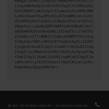
ewogICJuYW1lIjogIk5ldHdvcmtFcnJvciIs
CiAgImNvbmZpZyI6IHsKICAgICJtZXRob2Qi
OiAiR0VUIiwKICAgICJ1cmwiOiAiaHR0cHM6
Ly9hcGkueC5ha3MtcHJvZC5hdWRhcmlzLm5l
dC92MS9jbGllbnRzLzE2NzUvd2Vic2l0ZS12
ZWhpY2xlcy8yNjQ0MTA0MCUyMzE0NzM/Zmll
bGQ9aW50ZXJuYWxOdW1iZXImd2Vic2l0ZT01
ZjhkNzczZTliNWNjYjUwNjg0OWM2YTQiLAog
ICAgImhlYWRlcnMiOiB7fSwKICAgICJib2R5
IjogbnVsbCwKICAgICJleHBlY3QiOiB7CiAg
ICAgICJyZXNwb25zZVR5cGUiOiAiIgogICAg
fSwKICAgICJ0aW1lb3V0IjogMCwKICAgICJw
cm9ncmVzcyI6IG51bGwsCiAgICAicmlza3ki
OiBmYWxzZQogIH0KfQ==
MO - FR: 07:00 bis 18:00 Uhr | SA: 09:30 bis 12:00 Uhr