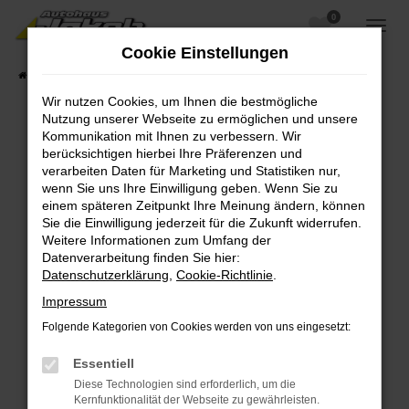
0
Zum
Hauptinhalt
Cookie Einstellungen
springen
Startseite
Fahrzeugangebote
Fahrzeugsuche
Wir nutzen Cookies, um Ihnen die bestmögliche
Nutzung unserer Webseite zu ermöglichen und unsere
Kommunikation mit Ihnen zu verbessern. Wir
berücksichtigen hierbei Ihre Präferenzen und
Fehler: Network Error
verarbeiten Daten für Marketing und Statistiken nur,
wenn Sie uns Ihre Einwilligung geben. Wenn Sie zu
Beim Laden ist ein Fehler aufgetreten.
einem späteren Zeitpunkt Ihre Meinung ändern, können
Hier sind ein paar Tipps, die dir helfen können:
Sie die Einwilligung jederzeit für die Zukunft widerrufen.
Weitere Informationen zum Umfang der
Überprüfe deine Firewall und deine
Datenverarbeitung finden Sie hier:
Internetverbindung.
Datenschutzerklärung
,
Cookie-Richtlinie
.
Laden andere Webseiten, zum Beispiel deine
Impressum
Suchmaschine?
Folgende Kategorien von Cookies werden von uns eingesetzt:
Prüfe deine Browsererweiterungen.
Manche Erweiterungen, wie Werbeblocker,
Essentiell
können das Laden bestimmter Seiten
Diese Technologien sind erforderlich, um die
verhindern. Funktioniert die Seite in einem
Kernfunktionalität der Webseite zu gewährleisten.