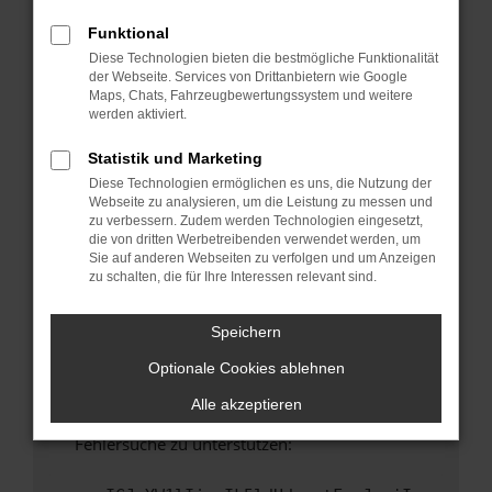
anderen Browser oder in einem privaten
Fenster?
Funktional
Diese Technologien bieten die bestmögliche Funktionalität
Starte dein Gerät neu.
der Webseite. Services von Drittanbietern wie Google
Das kann manchmal helfen, vorübergehende
Maps, Chats, Fahrzeugbewertungssystem und weitere
Probleme zu beheben.
werden aktiviert.
Stelle sicher, dass dein Browser und dein
Statistik und Marketing
Betriebssystem auf dem neuesten Stand
Diese Technologien ermöglichen es uns, die Nutzung der
sind.
Webseite zu analysieren, um die Leistung zu messen und
Veraltete Software birgt nicht nur ein
zu verbessern. Zudem werden Technologien eingesetzt,
Sicherheitsrisiko, sondern kann auch dazu
die von dritten Werbetreibenden verwendet werden, um
Sie auf anderen Webseiten zu verfolgen und um Anzeigen
führen, dass bestimmte Funktionen nicht mehr
zu schalten, die für Ihre Interessen relevant sind.
unterstützt werden.
Wende dich an den Webseitenbetreiber.
Speichern
Wenn du alle oben genannten Schritte versucht
Optionale Cookies ablehnen
hast, kontaktiere uns bitte. Wir werden
versuchen, das Problem zu beheben. Du kannst
Alle akzeptieren
uns diesen Text schicken, um uns bei der
Fehlersuche zu unterstützen: