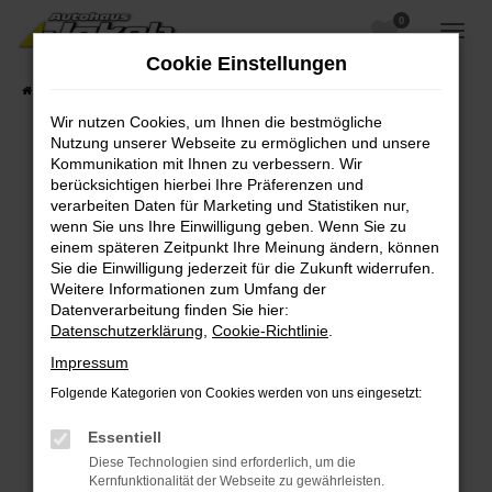
0
Zum
Hauptinhalt
Cookie Einstellungen
springen
Startseite
Fahrzeugangebote
Fahrzeugsuche
Wir nutzen Cookies, um Ihnen die bestmögliche
Nutzung unserer Webseite zu ermöglichen und unsere
Kommunikation mit Ihnen zu verbessern. Wir
berücksichtigen hierbei Ihre Präferenzen und
Fehler: Network Error
verarbeiten Daten für Marketing und Statistiken nur,
wenn Sie uns Ihre Einwilligung geben. Wenn Sie zu
Beim Laden ist ein Fehler aufgetreten.
einem späteren Zeitpunkt Ihre Meinung ändern, können
Hier sind ein paar Tipps, die dir helfen können:
Sie die Einwilligung jederzeit für die Zukunft widerrufen.
Weitere Informationen zum Umfang der
Überprüfe deine Firewall und deine
Datenverarbeitung finden Sie hier:
Internetverbindung.
Datenschutzerklärung
,
Cookie-Richtlinie
.
Laden andere Webseiten, zum Beispiel deine
Impressum
Suchmaschine?
Folgende Kategorien von Cookies werden von uns eingesetzt:
Prüfe deine Browsererweiterungen.
Manche Erweiterungen, wie Werbeblocker,
Essentiell
können das Laden bestimmter Seiten
Diese Technologien sind erforderlich, um die
verhindern. Funktioniert die Seite in einem
Kernfunktionalität der Webseite zu gewährleisten.