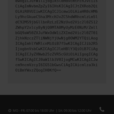
ewogICJuYW1lIjogIk5ldHdvcmtFcnJvciIs
CiAgImNvbmZpZyI6IHsKICAgICJtZXRob2Qi
OiAiR0VUIiwKICAgICJ1cmwiOiAiaHR0cHM6
Ly9hcGkueC5ha3MtcHJvZC5hdWRhcmlzLm5l
dC92MS9jbGllbnRzLzE2NzUvd2Vic2l0ZS12
ZWhpY2xlcy8yNjQ0MTA0MyUyMzE0NzM/Zmll
bGQ9aW50ZXJuYWxOdW1iZXImd2Vic2l0ZT01
ZjhkNzczZTliNWNjYjUwNjg0OWM2YTQiLAog
ICAgImhlYWRlcnMiOiB7fSwKICAgICJib2R5
IjogbnVsbCwKICAgICJleHBlY3QiOiB7CiAg
ICAgICJyZXNwb25zZVR5cGUiOiAiIgogICAg
fSwKICAgICJ0aW1lb3V0IjogMCwKICAgICJw
cm9ncmVzcyI6IG51bGwsCiAgICAicmlza3ki
OiBmYWxzZQogIH0KfQ==
MO - FR: 07:00 bis 18:00 Uhr | SA: 09:30 bis 12:00 Uhr