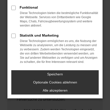
anderen Browser oder in einem privaten
Fenster?
Funktional
Diese Technologien bieten die bestmögliche Funktionalität
Starte dein Gerät neu.
der Webseite. Services von Drittanbietern wie Google
Das kann manchmal helfen, vorübergehende
Maps, Chats, Fahrzeugbewertungssystem und weitere
Probleme zu beheben.
werden aktiviert.
Stelle sicher, dass dein Browser und dein
Statistik und Marketing
Betriebssystem auf dem neuesten Stand
Diese Technologien ermöglichen es uns, die Nutzung der
sind.
Webseite zu analysieren, um die Leistung zu messen und
Veraltete Software birgt nicht nur ein
zu verbessern. Zudem werden Technologien eingesetzt,
Sicherheitsrisiko, sondern kann auch dazu
die von dritten Werbetreibenden verwendet werden, um
Sie auf anderen Webseiten zu verfolgen und um Anzeigen
führen, dass bestimmte Funktionen nicht mehr
zu schalten, die für Ihre Interessen relevant sind.
unterstützt werden.
Wende dich an den Webseitenbetreiber.
Speichern
Wenn du alle oben genannten Schritte versucht
Optionale Cookies ablehnen
hast, kontaktiere uns bitte. Wir werden
versuchen, das Problem zu beheben. Du kannst
Alle akzeptieren
uns diesen Text schicken, um uns bei der
Fehlersuche zu unterstützen: