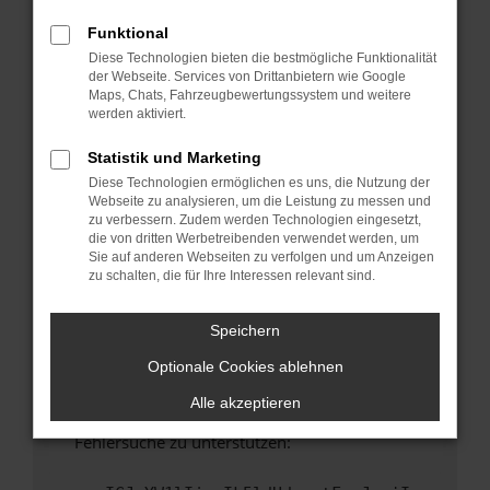
anderen Browser oder in einem privaten
Fenster?
Funktional
Diese Technologien bieten die bestmögliche Funktionalität
Starte dein Gerät neu.
der Webseite. Services von Drittanbietern wie Google
Das kann manchmal helfen, vorübergehende
Maps, Chats, Fahrzeugbewertungssystem und weitere
Probleme zu beheben.
werden aktiviert.
Stelle sicher, dass dein Browser und dein
Statistik und Marketing
Betriebssystem auf dem neuesten Stand
Diese Technologien ermöglichen es uns, die Nutzung der
sind.
Webseite zu analysieren, um die Leistung zu messen und
Veraltete Software birgt nicht nur ein
zu verbessern. Zudem werden Technologien eingesetzt,
Sicherheitsrisiko, sondern kann auch dazu
die von dritten Werbetreibenden verwendet werden, um
Sie auf anderen Webseiten zu verfolgen und um Anzeigen
führen, dass bestimmte Funktionen nicht mehr
zu schalten, die für Ihre Interessen relevant sind.
unterstützt werden.
Wende dich an den Webseitenbetreiber.
Speichern
Wenn du alle oben genannten Schritte versucht
Optionale Cookies ablehnen
hast, kontaktiere uns bitte. Wir werden
versuchen, das Problem zu beheben. Du kannst
Alle akzeptieren
uns diesen Text schicken, um uns bei der
Fehlersuche zu unterstützen: