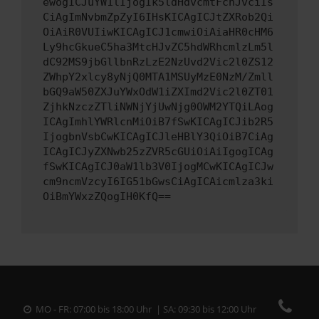
ewogICJuYW1lIjogIk5ldHdvcmtFcnJvciIs
CiAgImNvbmZpZyI6IHsKICAgICJtZXRob2Qi
OiAiR0VUIiwKICAgICJ1cmwiOiAiaHR0cHM6
Ly9hcGkueC5ha3MtcHJvZC5hdWRhcmlzLm5l
dC92MS9jbGllbnRzLzE2NzUvd2Vic2l0ZS12
ZWhpY2xlcy8yNjQ0MTA1MSUyMzE0NzM/Zmll
bGQ9aW50ZXJuYWxOdW1iZXImd2Vic2l0ZT01
ZjhkNzczZTliNWNjYjUwNjg0OWM2YTQiLAog
ICAgImhlYWRlcnMiOiB7fSwKICAgICJib2R5
IjogbnVsbCwKICAgICJleHBlY3QiOiB7CiAg
ICAgICJyZXNwb25zZVR5cGUiOiAiIgogICAg
fSwKICAgICJ0aW1lb3V0IjogMCwKICAgICJw
cm9ncmVzcyI6IG51bGwsCiAgICAicmlza3ki
OiBmYWxzZQogIH0KfQ==
MO - FR: 07:00 bis 18:00 Uhr | SA: 09:30 bis 12:00 Uhr