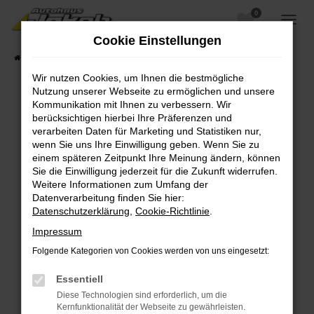
0
Zum
Hauptinhalt
Cookie Einstellungen
springen
Startseite
Fahrzeugangebote
Fahrzeugsuche
Wir nutzen Cookies, um Ihnen die bestmögliche
Nutzung unserer Webseite zu ermöglichen und unsere
Kommunikation mit Ihnen zu verbessern. Wir
berücksichtigen hierbei Ihre Präferenzen und
Fehler: Network Error
verarbeiten Daten für Marketing und Statistiken nur,
wenn Sie uns Ihre Einwilligung geben. Wenn Sie zu
Beim Laden ist ein Fehler aufgetreten.
einem späteren Zeitpunkt Ihre Meinung ändern, können
Hier sind ein paar Tipps, die dir helfen können:
Sie die Einwilligung jederzeit für die Zukunft widerrufen.
Weitere Informationen zum Umfang der
Überprüfe deine Firewall und deine
Datenverarbeitung finden Sie hier:
Internetverbindung.
Datenschutzerklärung
,
Cookie-Richtlinie
.
Laden andere Webseiten, zum Beispiel deine
Impressum
Suchmaschine?
Folgende Kategorien von Cookies werden von uns eingesetzt:
Prüfe deine Browsererweiterungen.
Manche Erweiterungen, wie Werbeblocker,
Essentiell
können das Laden bestimmter Seiten
Diese Technologien sind erforderlich, um die
verhindern. Funktioniert die Seite in einem
Kernfunktionalität der Webseite zu gewährleisten.