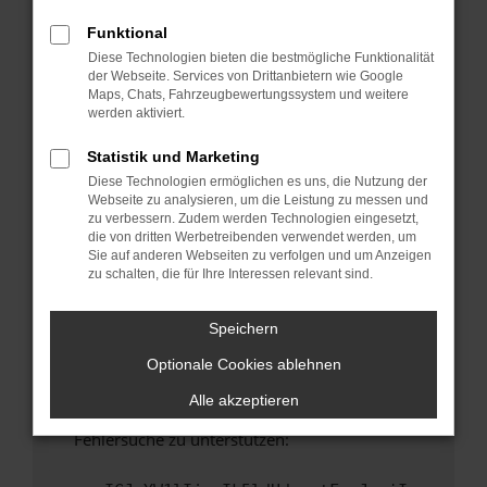
anderen Browser oder in einem privaten
Fenster?
Funktional
Diese Technologien bieten die bestmögliche Funktionalität
Starte dein Gerät neu.
der Webseite. Services von Drittanbietern wie Google
Das kann manchmal helfen, vorübergehende
Maps, Chats, Fahrzeugbewertungssystem und weitere
Probleme zu beheben.
werden aktiviert.
Stelle sicher, dass dein Browser und dein
Statistik und Marketing
Betriebssystem auf dem neuesten Stand
Diese Technologien ermöglichen es uns, die Nutzung der
sind.
Webseite zu analysieren, um die Leistung zu messen und
Veraltete Software birgt nicht nur ein
zu verbessern. Zudem werden Technologien eingesetzt,
Sicherheitsrisiko, sondern kann auch dazu
die von dritten Werbetreibenden verwendet werden, um
Sie auf anderen Webseiten zu verfolgen und um Anzeigen
führen, dass bestimmte Funktionen nicht mehr
zu schalten, die für Ihre Interessen relevant sind.
unterstützt werden.
Wende dich an den Webseitenbetreiber.
Speichern
Wenn du alle oben genannten Schritte versucht
Optionale Cookies ablehnen
hast, kontaktiere uns bitte. Wir werden
versuchen, das Problem zu beheben. Du kannst
Alle akzeptieren
uns diesen Text schicken, um uns bei der
Fehlersuche zu unterstützen: