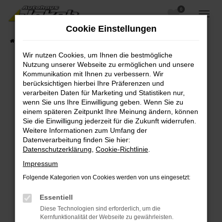
0
Zum
Hauptinhalt
Cookie Einstellungen
springen
Startseite
Fahrzeugangebote
Fahrzeugsuche
Wir nutzen Cookies, um Ihnen die bestmögliche
Nutzung unserer Webseite zu ermöglichen und unsere
Kommunikation mit Ihnen zu verbessern. Wir
berücksichtigen hierbei Ihre Präferenzen und
Fehler: Network Error
verarbeiten Daten für Marketing und Statistiken nur,
wenn Sie uns Ihre Einwilligung geben. Wenn Sie zu
Beim Laden ist ein Fehler aufgetreten.
einem späteren Zeitpunkt Ihre Meinung ändern, können
Hier sind ein paar Tipps, die dir helfen können:
Sie die Einwilligung jederzeit für die Zukunft widerrufen.
Weitere Informationen zum Umfang der
Überprüfe deine Firewall und deine
Datenverarbeitung finden Sie hier:
Internetverbindung.
Datenschutzerklärung
,
Cookie-Richtlinie
.
Laden andere Webseiten, zum Beispiel deine
Impressum
Suchmaschine?
Folgende Kategorien von Cookies werden von uns eingesetzt:
Prüfe deine Browsererweiterungen.
Manche Erweiterungen, wie Werbeblocker,
Essentiell
können das Laden bestimmter Seiten
Diese Technologien sind erforderlich, um die
verhindern. Funktioniert die Seite in einem
Kernfunktionalität der Webseite zu gewährleisten.