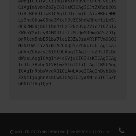
ewogICJuYW1lIjogIk5ldHdvcmtFcnJvciIs
CiAgImNvbmZpZyI6IHsKICAgICJtZXRob2Qi
OiAiR0VUIiwKICAgICJ1cmwiOiAiaHR0cHM6
Ly9hcGkueC5ha3MtcHJvZC5hdWRhcmlzLm5l
dC92MS9jbGllbnRzLzE2NzUvd2Vic2l0ZS12
ZWhpY2xlcy84MDU1JTIzMjQwMD9maWVsZD1p
bnRlcm5hbE51bWJlciZ3ZWJzaXRlPTVmOGQ3
NzNlOWI1Y2NiNTA2ODQ5YzZhNCIsCiAgICAi
aGVhZGVycyI6IHt9LAogICAgImJvZHkiOiBu
dWxsLAogICAgImV4cGVjdCI6IHsKICAgICAg
InJlc3BvbnNlVHlwZSI6ICIiCiAgICB9LAog
ICAgInRpbWVvdXQiOiAwLAogICAgInByb2dy
ZXNzIjogbnVsbCwKICAgICJyaXNreSI6IGZh
bHNlCiAgfQp9
MO - FR: 07:00 bis 18:00 Uhr | SA: 09:30 bis 12:00 Uhr