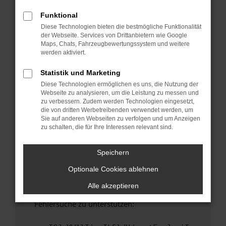
anderen Browser oder in einem privaten
Fenster?
Funktional
Diese Technologien bieten die bestmögliche Funktionalität
Starte dein Gerät neu.
der Webseite. Services von Drittanbietern wie Google
Das kann manchmal helfen, vorübergehende
Maps, Chats, Fahrzeugbewertungssystem und weitere
Probleme zu beheben.
werden aktiviert.
Stelle sicher, dass dein Browser und dein
Statistik und Marketing
Betriebssystem auf dem neuesten Stand
Diese Technologien ermöglichen es uns, die Nutzung der
sind.
Webseite zu analysieren, um die Leistung zu messen und
Veraltete Software birgt nicht nur ein
zu verbessern. Zudem werden Technologien eingesetzt,
Sicherheitsrisiko, sondern kann auch dazu
die von dritten Werbetreibenden verwendet werden, um
Sie auf anderen Webseiten zu verfolgen und um Anzeigen
führen, dass bestimmte Funktionen nicht mehr
zu schalten, die für Ihre Interessen relevant sind.
unterstützt werden.
Wende dich an den Webseitenbetreiber.
Speichern
Wenn du alle oben genannten Schritte versucht
Optionale Cookies ablehnen
hast, kontaktiere uns bitte. Wir werden
versuchen, das Problem zu beheben. Du kannst
Alle akzeptieren
uns diesen Text schicken, um uns bei der
Fehlersuche zu unterstützen: