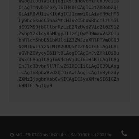
ewogICJuYW1lIjogIk5ldHdvcmtFcnJvciIs
CiAgImNvbmZpZyI6IHsKICAgICJtZXRob2Qi
OiAiR0VUIiwKICAgICJ1cmwiOiAiaHR0cHM6
Ly9hcGkueC5ha3MtcHJvZC5hdWRhcmlzLm5l
dC92MS9jbGllbnRzLzE2NzUvd2Vic2l0ZS12
ZWhpY2xlcy85MDgyJTIzMjQwMD9maWVsZD1p
bnRlcm5hbE51bWJlciZ3ZWJzaXRlPTVmOGQ3
NzNlOWI1Y2NiNTA2ODQ5YzZhNCIsCiAgICAi
aGVhZGVycyI6IHt9LAogICAgImJvZHkiOiBu
dWxsLAogICAgImV4cGVjdCI6IHsKICAgICAg
InJlc3BvbnNlVHlwZSI6ICIiCiAgICB9LAog
ICAgInRpbWVvdXQiOiAwLAogICAgInByb2dy
ZXNzIjogbnVsbCwKICAgICJyaXNreSI6IGZh
bHNlCiAgfQp9
MO - FR: 07:00 bis 18:00 Uhr | SA: 09:30 bis 12:00 Uhr