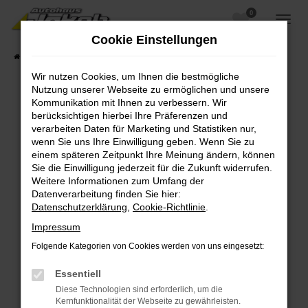
0
Zum
Hauptinhalt
Cookie Einstellungen
springen
Startseite
Fahrzeugangebote
Fahrzeugsuche
Wir nutzen Cookies, um Ihnen die bestmögliche
Nutzung unserer Webseite zu ermöglichen und unsere
Kommunikation mit Ihnen zu verbessern. Wir
berücksichtigen hierbei Ihre Präferenzen und
Fehler: Network Error
verarbeiten Daten für Marketing und Statistiken nur,
wenn Sie uns Ihre Einwilligung geben. Wenn Sie zu
Beim Laden ist ein Fehler aufgetreten.
einem späteren Zeitpunkt Ihre Meinung ändern, können
Hier sind ein paar Tipps, die dir helfen können:
Sie die Einwilligung jederzeit für die Zukunft widerrufen.
Weitere Informationen zum Umfang der
Überprüfe deine Firewall und deine
Datenverarbeitung finden Sie hier:
Internetverbindung.
Datenschutzerklärung
,
Cookie-Richtlinie
.
Laden andere Webseiten, zum Beispiel deine
Impressum
Suchmaschine?
Folgende Kategorien von Cookies werden von uns eingesetzt:
Prüfe deine Browsererweiterungen.
Manche Erweiterungen, wie Werbeblocker,
Essentiell
können das Laden bestimmter Seiten
Diese Technologien sind erforderlich, um die
verhindern. Funktioniert die Seite in einem
Kernfunktionalität der Webseite zu gewährleisten.