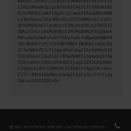
ewogICJuYW1lIjogIk5ldHdvcmtFcnJvciIs
CiAgImNvbmZpZyI6IHsKICAgICJtZXRob2Qi
OiAiR0VUIiwKICAgICJ1cmwiOiAiaHR0cHM6
Ly9hcGkueC5ha3MtcHJvZC5hdWRhcmlzLm5l
dC92MS9jbGllbnRzLzE2NzUvd2Vic2l0ZS12
ZWhpY2xlcy8xMjE0NjUlMjMxODMzP2ZpZWxk
PWludGVybmFsTnVtYmVyJndlYnNpdGU9NWY4
ZDc3M2U5YjVjY2I1MDY4NDljNmE0IiwKICAg
ICJoZWFkZXJzIjoge30sCiAgICAiYm9keSI6
IG51bGwsCiAgICAiZXhwZWN0IjogewogICAg
ICAicmVzcG9uc2VUeXBlIjogIiIKICAgIH0s
CiAgICAidGltZW91dCI6IDAsCiAgICAicHJv
Z3Jlc3MiOiBudWxsLAogICAgInJpc2t5Ijog
ZmFsc2UKICB9Cn0=
MO - FR: 07:00 bis 18:00 Uhr | SA: 09:30 bis 12:00 Uhr