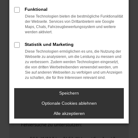
anderen Browser oder in einem privaten
Fenster?
Funktional
Diese Technologien bieten die bestmögliche Funktionalität
Starte dein Gerät neu.
der Webseite. Services von Drittanbietern wie Google
Das kann manchmal helfen, vorübergehende
Maps, Chats, Fahrzeugbewertungssystem und weitere
Probleme zu beheben.
werden aktiviert.
Stelle sicher, dass dein Browser und dein
Statistik und Marketing
Betriebssystem auf dem neuesten Stand
Diese Technologien ermöglichen es uns, die Nutzung der
sind.
Webseite zu analysieren, um die Leistung zu messen und
Veraltete Software birgt nicht nur ein
zu verbessern. Zudem werden Technologien eingesetzt,
Sicherheitsrisiko, sondern kann auch dazu
die von dritten Werbetreibenden verwendet werden, um
Sie auf anderen Webseiten zu verfolgen und um Anzeigen
führen, dass bestimmte Funktionen nicht mehr
zu schalten, die für Ihre Interessen relevant sind.
unterstützt werden.
Wende dich an den Webseitenbetreiber.
Speichern
Wenn du alle oben genannten Schritte versucht
Optionale Cookies ablehnen
hast, kontaktiere uns bitte. Wir werden
versuchen, das Problem zu beheben. Du kannst
Alle akzeptieren
uns diesen Text schicken, um uns bei der
Fehlersuche zu unterstützen: