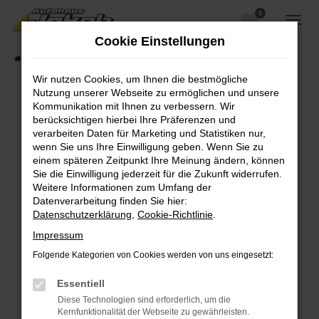
0
Zum
Hauptinhalt
Cookie Einstellungen
springen
Startseite
Fahrzeugangebote
Fahrzeugsuche
Wir nutzen Cookies, um Ihnen die bestmögliche
Nutzung unserer Webseite zu ermöglichen und unsere
Kommunikation mit Ihnen zu verbessern. Wir
berücksichtigen hierbei Ihre Präferenzen und
Fehler: Network Error
verarbeiten Daten für Marketing und Statistiken nur,
wenn Sie uns Ihre Einwilligung geben. Wenn Sie zu
Beim Laden ist ein Fehler aufgetreten.
einem späteren Zeitpunkt Ihre Meinung ändern, können
Hier sind ein paar Tipps, die dir helfen können:
Sie die Einwilligung jederzeit für die Zukunft widerrufen.
Weitere Informationen zum Umfang der
Überprüfe deine Firewall und deine
Datenverarbeitung finden Sie hier:
Internetverbindung.
Datenschutzerklärung
,
Cookie-Richtlinie
.
Laden andere Webseiten, zum Beispiel deine
Impressum
Suchmaschine?
Folgende Kategorien von Cookies werden von uns eingesetzt:
Prüfe deine Browsererweiterungen.
Manche Erweiterungen, wie Werbeblocker,
Essentiell
können das Laden bestimmter Seiten
Diese Technologien sind erforderlich, um die
verhindern. Funktioniert die Seite in einem
Kernfunktionalität der Webseite zu gewährleisten.