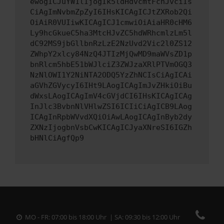
ewogICJuYW1lIjogIk5ldHdvcmtFcnJvciIs
CiAgImNvbmZpZyI6IHsKICAgICJtZXRob2Qi
OiAiR0VUIiwKICAgICJ1cmwiOiAiaHR0cHM6
Ly9hcGkueC5ha3MtcHJvZC5hdWRhcmlzLm5l
dC92MS9jbGllbnRzLzE2NzUvd2Vic2l0ZS12
ZWhpY2xlcy84NzQ4JTIzMjQwMD9maWVsZD1p
bnRlcm5hbE51bWJlciZ3ZWJzaXRlPTVmOGQ3
NzNlOWI1Y2NiNTA2ODQ5YzZhNCIsCiAgICAi
aGVhZGVycyI6IHt9LAogICAgImJvZHkiOiBu
dWxsLAogICAgImV4cGVjdCI6IHsKICAgICAg
InJlc3BvbnNlVHlwZSI6ICIiCiAgICB9LAog
ICAgInRpbWVvdXQiOiAwLAogICAgInByb2dy
ZXNzIjogbnVsbCwKICAgICJyaXNreSI6IGZh
bHNlCiAgfQp9
MO - FR: 07:00 bis 18:00 Uhr | SA: 09:30 bis 12:00 Uhr