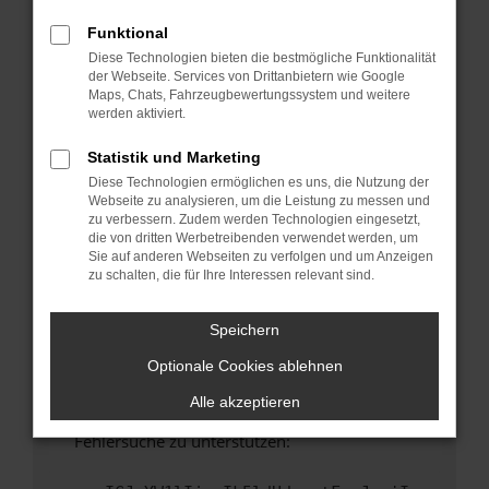
anderen Browser oder in einem privaten
Fenster?
Funktional
Diese Technologien bieten die bestmögliche Funktionalität
Starte dein Gerät neu.
der Webseite. Services von Drittanbietern wie Google
Das kann manchmal helfen, vorübergehende
Maps, Chats, Fahrzeugbewertungssystem und weitere
Probleme zu beheben.
werden aktiviert.
Stelle sicher, dass dein Browser und dein
Statistik und Marketing
Betriebssystem auf dem neuesten Stand
Diese Technologien ermöglichen es uns, die Nutzung der
sind.
Webseite zu analysieren, um die Leistung zu messen und
Veraltete Software birgt nicht nur ein
zu verbessern. Zudem werden Technologien eingesetzt,
Sicherheitsrisiko, sondern kann auch dazu
die von dritten Werbetreibenden verwendet werden, um
Sie auf anderen Webseiten zu verfolgen und um Anzeigen
führen, dass bestimmte Funktionen nicht mehr
zu schalten, die für Ihre Interessen relevant sind.
unterstützt werden.
Wende dich an den Webseitenbetreiber.
Speichern
Wenn du alle oben genannten Schritte versucht
Optionale Cookies ablehnen
hast, kontaktiere uns bitte. Wir werden
versuchen, das Problem zu beheben. Du kannst
Alle akzeptieren
uns diesen Text schicken, um uns bei der
Fehlersuche zu unterstützen: