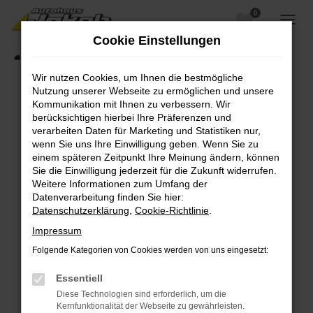
0
Zum
Hauptinhalt
Cookie Einstellungen
springen
Startseite
Fahrzeugangebote
Fahrzeugsuche
Wir nutzen Cookies, um Ihnen die bestmögliche
Nutzung unserer Webseite zu ermöglichen und unsere
Kommunikation mit Ihnen zu verbessern. Wir
berücksichtigen hierbei Ihre Präferenzen und
Fehler: Network Error
verarbeiten Daten für Marketing und Statistiken nur,
wenn Sie uns Ihre Einwilligung geben. Wenn Sie zu
Beim Laden ist ein Fehler aufgetreten.
einem späteren Zeitpunkt Ihre Meinung ändern, können
Hier sind ein paar Tipps, die dir helfen können:
Sie die Einwilligung jederzeit für die Zukunft widerrufen.
Weitere Informationen zum Umfang der
Überprüfe deine Firewall und deine
Datenverarbeitung finden Sie hier:
Internetverbindung.
Datenschutzerklärung
,
Cookie-Richtlinie
.
Laden andere Webseiten, zum Beispiel deine
Impressum
Suchmaschine?
Folgende Kategorien von Cookies werden von uns eingesetzt:
Prüfe deine Browsererweiterungen.
Manche Erweiterungen, wie Werbeblocker,
Essentiell
können das Laden bestimmter Seiten
Diese Technologien sind erforderlich, um die
verhindern. Funktioniert die Seite in einem
Kernfunktionalität der Webseite zu gewährleisten.