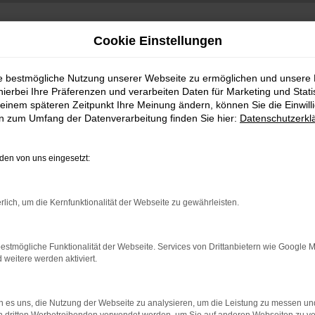
Cookie Einstellungen
ie bestmögliche Nutzung unserer Webseite zu ermöglichen und unsere
hierbei Ihre Präferenzen und verarbeiten Daten für Marketing und Stati
einem späteren Zeitpunkt Ihre Meinung ändern, können Sie die Einwillig
en zum Umfang der Datenverarbeitung finden Sie hier:
Datenschutzerkl
en von uns eingesetzt:
indung.
rlich, um die Kernfunktionalität der Webseite zu gewährleisten.
hine?
aden bestimmter Seiten verhindern. Funktioniert die Seite in e
estmögliche Funktionalität der Webseite. Services von Drittanbietern wie Google 
eitere werden aktiviert.
 zu beheben.
bssystem auf dem neuesten Stand sind.
 es uns, die Nutzung der Webseite zu analysieren, um die Leistung zu messen u