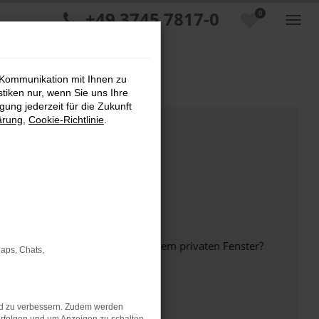
+49 3745 7817-0
0
 Kommunikation mit Ihnen zu
stiken nur, wenn Sie uns Ihre
ung jederzeit für die Zukunft
ärung
,
Cookie-Richtlinie
.
inem anderen Browser oder in einem privaten Fenster?
Maps, Chats,
nd zu verbessern. Zudem werden