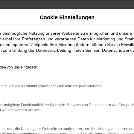
Cookie Einstellungen
ie bestmögliche Nutzung unserer Webseite zu ermöglichen und unsere
hierbei Ihre Präferenzen und verarbeiten Daten für Marketing und Stati
einem späteren Zeitpunkt Ihre Meinung ändern, können Sie die Einwillig
en zum Umfang der Datenverarbeitung finden Sie hier:
Datenschutzerkl
en von uns eingesetzt:
indung.
rlich, um die Kernfunktionalität der Webseite zu gewährleisten.
hine?
aden bestimmter Seiten verhindern. Funktioniert die Seite in e
estmögliche Funktionalität der Webseite. Services von Drittanbietern wie Google 
eitere werden aktiviert.
 zu beheben.
bssystem auf dem neuesten Stand sind.
 es uns, die Nutzung der Webseite zu analysieren, um die Leistung zu messen u