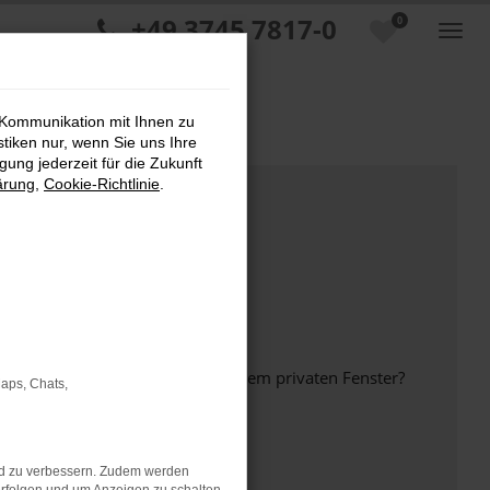
+49 3745 7817-0
0
 Kommunikation mit Ihnen zu
stiken nur, wenn Sie uns Ihre
ung jederzeit für die Zukunft
ärung
,
Cookie-Richtlinie
.
inem anderen Browser oder in einem privaten Fenster?
Maps, Chats,
nd zu verbessern. Zudem werden