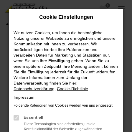
0
Zum
Hauptinhalt
Cookie Einstellungen
springen
Startseite
Fahrzeugangebote
Fahrzeugsuche
Wir nutzen Cookies, um Ihnen die bestmögliche
Nutzung unserer Webseite zu ermöglichen und unsere
Kommunikation mit Ihnen zu verbessern. Wir
berücksichtigen hierbei Ihre Präferenzen und
Fehler: Network Error
verarbeiten Daten für Marketing und Statistiken nur,
wenn Sie uns Ihre Einwilligung geben. Wenn Sie zu
Beim Laden ist ein Fehler aufgetreten.
einem späteren Zeitpunkt Ihre Meinung ändern, können
Hier sind ein paar Tipps, die dir helfen können:
Sie die Einwilligung jederzeit für die Zukunft widerrufen.
Weitere Informationen zum Umfang der
Überprüfe deine Firewall und deine
Datenverarbeitung finden Sie hier:
Internetverbindung.
Datenschutzerklärung
,
Cookie-Richtlinie
.
Laden andere Webseiten, zum Beispiel deine
Impressum
Suchmaschine?
Folgende Kategorien von Cookies werden von uns eingesetzt:
Prüfe deine Browsererweiterungen.
Manche Erweiterungen, wie Werbeblocker,
Essentiell
können das Laden bestimmter Seiten
Diese Technologien sind erforderlich, um die
verhindern. Funktioniert die Seite in einem
Kernfunktionalität der Webseite zu gewährleisten.