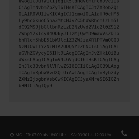
ewogICJuYW1lIjogIk5ldHdvcmtFcnJvciIs
CiAgImNvbmZpZyI6IHsKICAgICJtZXRob2Qi
OiAiR0VUIiwKICAgICJ1cmwiOiAiaHR0cHM6
Ly9hcGkueC5ha3MtcHJvZC5hdWRhcmlzLm5l
dC92MS9jbGllbnRzLzE2NzUvd2Vic2l0ZS12
ZWhpY2xlcy84ODkyJTIzMjQwMD9maWVsZD1p
bnRlcm5hbE51bWJlciZ3ZWJzaXRlPTVmOGQ3
NzNlOWI1Y2NiNTA2ODQ5YzZhNCIsCiAgICAi
aGVhZGVycyI6IHt9LAogICAgImJvZHkiOiBu
dWxsLAogICAgImV4cGVjdCI6IHsKICAgICAg
InJlc3BvbnNlVHlwZSI6ICIiCiAgICB9LAog
ICAgInRpbWVvdXQiOiAwLAogICAgInByb2dy
ZXNzIjogbnVsbCwKICAgICJyaXNreSI6IGZh
bHNlCiAgfQp9
MO - FR: 07:00 bis 18:00 Uhr | SA: 09:30 bis 12:00 Uhr