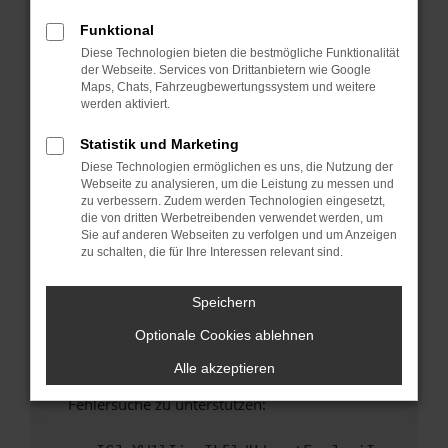
anderen Browser oder in einem privaten
Fenster?
Funktional
Diese Technologien bieten die bestmögliche Funktionalität
Starte dein Gerät neu.
der Webseite. Services von Drittanbietern wie Google
Das kann manchmal helfen, vorübergehende
Maps, Chats, Fahrzeugbewertungssystem und weitere
Probleme zu beheben.
werden aktiviert.
Stelle sicher, dass dein Browser und dein
Statistik und Marketing
Betriebssystem auf dem neuesten Stand
Diese Technologien ermöglichen es uns, die Nutzung der
sind.
Webseite zu analysieren, um die Leistung zu messen und
Veraltete Software birgt nicht nur ein
zu verbessern. Zudem werden Technologien eingesetzt,
Sicherheitsrisiko, sondern kann auch dazu
die von dritten Werbetreibenden verwendet werden, um
Sie auf anderen Webseiten zu verfolgen und um Anzeigen
führen, dass bestimmte Funktionen nicht mehr
zu schalten, die für Ihre Interessen relevant sind.
unterstützt werden.
Wende dich an den Webseitenbetreiber.
Speichern
Wenn du alle oben genannten Schritte versucht
Optionale Cookies ablehnen
hast, kontaktiere uns bitte. Wir werden
versuchen, das Problem zu beheben. Du kannst
Alle akzeptieren
uns diesen Text schicken, um uns bei der
Fehlersuche zu unterstützen: