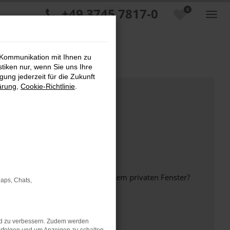
+49 3745 7817-0
0
 Kommunikation mit Ihnen zu
stiken nur, wenn Sie uns Ihre
ung jederzeit für die Zukunft
ärung
,
Cookie-Richtlinie
.
inem anderen Browser oder in einem privaten Fenster?
Maps, Chats,
nd zu verbessern. Zudem werden