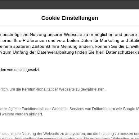
Cookie Einstellungen
ie bestmögliche Nutzung unserer Webseite zu ermöglichen und unsere
hierbei Ihre Präferenzen und verarbeiten Daten für Marketing und Stati
einem späteren Zeitpunkt Ihre Meinung ändern, können Sie die Einwillig
en zum Umfang der Datenverarbeitung finden Sie hier:
Datenschutzerkl
en von uns eingesetzt:
indung.
rlich, um die Kernfunktionalität der Webseite zu gewährleisten.
hine?
aden bestimmter Seiten verhindern. Funktioniert die Seite in e
estmögliche Funktionalität der Webseite. Services von Drittanbietern wie Google 
eitere werden aktiviert.
 zu beheben.
bssystem auf dem neuesten Stand sind.
 es uns, die Nutzung der Webseite zu analysieren, um die Leistung zu messen u