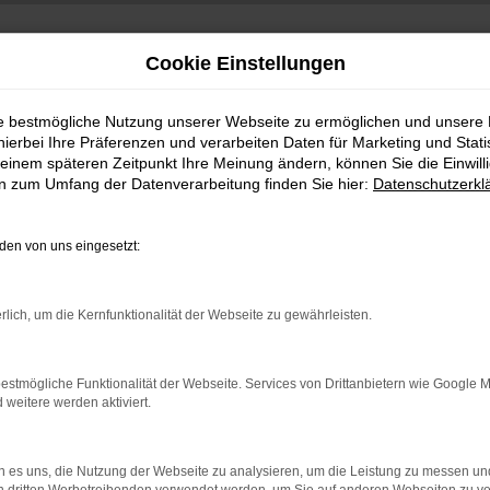
Cookie Einstellungen
ie bestmögliche Nutzung unserer Webseite zu ermöglichen und unsere
hierbei Ihre Präferenzen und verarbeiten Daten für Marketing und Stati
einem späteren Zeitpunkt Ihre Meinung ändern, können Sie die Einwillig
en zum Umfang der Datenverarbeitung finden Sie hier:
Datenschutzerkl
en von uns eingesetzt:
indung.
rlich, um die Kernfunktionalität der Webseite zu gewährleisten.
hine?
aden bestimmter Seiten verhindern. Funktioniert die Seite in e
estmögliche Funktionalität der Webseite. Services von Drittanbietern wie Google 
eitere werden aktiviert.
 zu beheben.
bssystem auf dem neuesten Stand sind.
 es uns, die Nutzung der Webseite zu analysieren, um die Leistung zu messen u