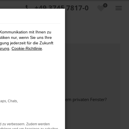
+49 3745 7817-0
0
 Kommunikation mit Ihnen zu
stiken nur, wenn Sie uns Ihre
ung jederzeit für die Zukunft
ärung
,
Cookie-Richtlinie
.
inem anderen Browser oder in einem privaten Fenster?
Maps, Chats,
nd zu verbessern. Zudem werden