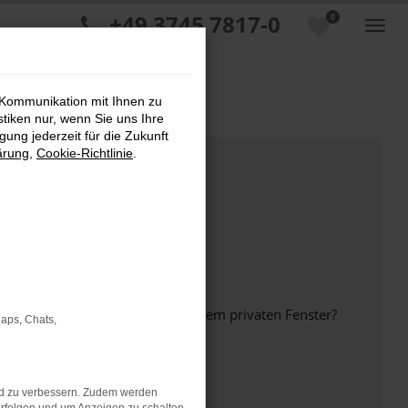
+49 3745 7817-0
0
 Kommunikation mit Ihnen zu
stiken nur, wenn Sie uns Ihre
ung jederzeit für die Zukunft
ärung
,
Cookie-Richtlinie
.
inem anderen Browser oder in einem privaten Fenster?
Maps, Chats,
nd zu verbessern. Zudem werden