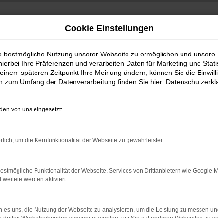
Cookie Einstellungen
ie bestmögliche Nutzung unserer Webseite zu ermöglichen und unsere
hierbei Ihre Präferenzen und verarbeiten Daten für Marketing und Stati
einem späteren Zeitpunkt Ihre Meinung ändern, können Sie die Einwillig
en zum Umfang der Datenverarbeitung finden Sie hier:
Datenschutzerkl
en von uns eingesetzt:
indung.
rlich, um die Kernfunktionalität der Webseite zu gewährleisten.
hine?
aden bestimmter Seiten verhindern. Funktioniert die Seite in e
estmögliche Funktionalität der Webseite. Services von Drittanbietern wie Google 
eitere werden aktiviert.
 zu beheben.
bssystem auf dem neuesten Stand sind.
 es uns, die Nutzung der Webseite zu analysieren, um die Leistung zu messen u