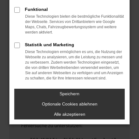
anderen Browser oder in einem privaten
Fenster?
Funktional
Diese Technologien bieten die bestmögliche Funktionalität
Starte dein Gerät neu.
der Webseite. Services von Drittanbietern wie Google
Das kann manchmal helfen, vorübergehende
Maps, Chats, Fahrzeugbewertungssystem und weitere
Probleme zu beheben.
werden aktiviert.
Stelle sicher, dass dein Browser und dein
Statistik und Marketing
Betriebssystem auf dem neuesten Stand
Diese Technologien ermöglichen es uns, die Nutzung der
sind.
Webseite zu analysieren, um die Leistung zu messen und
Veraltete Software birgt nicht nur ein
zu verbessern. Zudem werden Technologien eingesetzt,
Sicherheitsrisiko, sondern kann auch dazu
die von dritten Werbetreibenden verwendet werden, um
Sie auf anderen Webseiten zu verfolgen und um Anzeigen
führen, dass bestimmte Funktionen nicht mehr
zu schalten, die für Ihre Interessen relevant sind.
unterstützt werden.
Wende dich an den Webseitenbetreiber.
Speichern
Wenn du alle oben genannten Schritte versucht
Optionale Cookies ablehnen
hast, kontaktiere uns bitte. Wir werden
versuchen, das Problem zu beheben. Du kannst
Alle akzeptieren
uns diesen Text schicken, um uns bei der
Fehlersuche zu unterstützen: