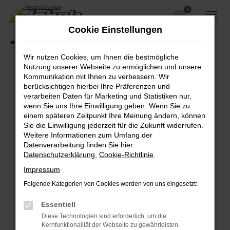
0
Zum
Hauptinhalt
Cookie Einstellungen
springen
Startseite
Fahrzeugangebote
Fahrzeugsuche
Wir nutzen Cookies, um Ihnen die bestmögliche
Nutzung unserer Webseite zu ermöglichen und unsere
Kommunikation mit Ihnen zu verbessern. Wir
berücksichtigen hierbei Ihre Präferenzen und
Fehler: Network Error
verarbeiten Daten für Marketing und Statistiken nur,
wenn Sie uns Ihre Einwilligung geben. Wenn Sie zu
Beim Laden ist ein Fehler aufgetreten.
einem späteren Zeitpunkt Ihre Meinung ändern, können
Hier sind ein paar Tipps, die dir helfen können:
Sie die Einwilligung jederzeit für die Zukunft widerrufen.
Weitere Informationen zum Umfang der
Überprüfe deine Firewall und deine
Datenverarbeitung finden Sie hier:
Internetverbindung.
Datenschutzerklärung
,
Cookie-Richtlinie
.
Laden andere Webseiten, zum Beispiel deine
Impressum
Suchmaschine?
Folgende Kategorien von Cookies werden von uns eingesetzt:
Prüfe deine Browsererweiterungen.
Manche Erweiterungen, wie Werbeblocker,
Essentiell
können das Laden bestimmter Seiten
Diese Technologien sind erforderlich, um die
verhindern. Funktioniert die Seite in einem
Kernfunktionalität der Webseite zu gewährleisten.