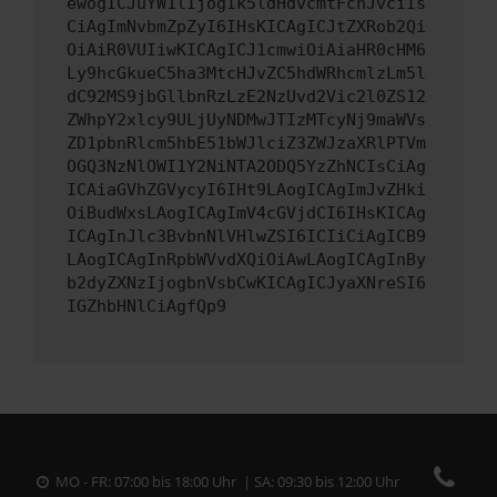
ewogICJuYW1lIjogIk5ldHdvcmtFcnJvciIs
CiAgImNvbmZpZyI6IHsKICAgICJtZXRob2Qi
OiAiR0VUIiwKICAgICJ1cmwiOiAiaHR0cHM6
Ly9hcGkueC5ha3MtcHJvZC5hdWRhcmlzLm5l
dC92MS9jbGllbnRzLzE2NzUvd2Vic2l0ZS12
ZWhpY2xlcy9ULjUyNDMwJTIzMTcyNj9maWVs
ZD1pbnRlcm5hbE51bWJlciZ3ZWJzaXRlPTVm
OGQ3NzNlOWI1Y2NiNTA2ODQ5YzZhNCIsCiAg
ICAiaGVhZGVycyI6IHt9LAogICAgImJvZHki
OiBudWxsLAogICAgImV4cGVjdCI6IHsKICAg
ICAgInJlc3BvbnNlVHlwZSI6ICIiCiAgICB9
LAogICAgInRpbWVvdXQiOiAwLAogICAgInBy
b2dyZXNzIjogbnVsbCwKICAgICJyaXNreSI6
IGZhbHNlCiAgfQp9
MO - FR: 07:00 bis 18:00 Uhr | SA: 09:30 bis 12:00 Uhr