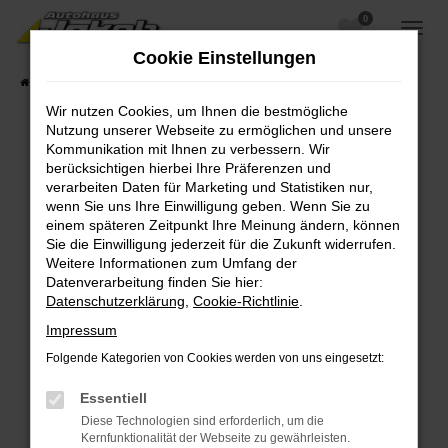
0
Zum
Hauptinhalt
Cookie Einstellungen
springen
Startseite
Fahrzeugangebote
Fahrzeugsuche
Wir nutzen Cookies, um Ihnen die bestmögliche
Nutzung unserer Webseite zu ermöglichen und unsere
Kommunikation mit Ihnen zu verbessern. Wir
berücksichtigen hierbei Ihre Präferenzen und
Fehler: Network Error
verarbeiten Daten für Marketing und Statistiken nur,
wenn Sie uns Ihre Einwilligung geben. Wenn Sie zu
Beim Laden ist ein Fehler aufgetreten.
einem späteren Zeitpunkt Ihre Meinung ändern, können
Hier sind ein paar Tipps, die dir helfen können:
Sie die Einwilligung jederzeit für die Zukunft widerrufen.
Weitere Informationen zum Umfang der
Überprüfe deine Firewall und deine
Datenverarbeitung finden Sie hier:
Internetverbindung.
Datenschutzerklärung
,
Cookie-Richtlinie
.
Laden andere Webseiten, zum Beispiel deine
Impressum
Suchmaschine?
Folgende Kategorien von Cookies werden von uns eingesetzt:
Prüfe deine Browsererweiterungen.
Manche Erweiterungen, wie Werbeblocker,
Essentiell
können das Laden bestimmter Seiten
Diese Technologien sind erforderlich, um die
verhindern. Funktioniert die Seite in einem
Kernfunktionalität der Webseite zu gewährleisten.