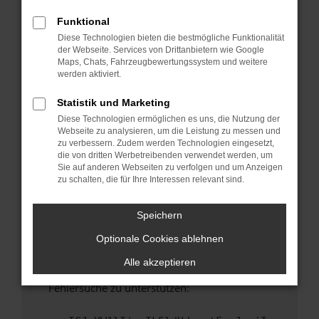
anderen Browser oder in einem privaten
Fenster?
Funktional
Diese Technologien bieten die bestmögliche Funktionalität
Starte dein Gerät neu.
der Webseite. Services von Drittanbietern wie Google
Das kann manchmal helfen, vorübergehende
Maps, Chats, Fahrzeugbewertungssystem und weitere
Probleme zu beheben.
werden aktiviert.
Stelle sicher, dass dein Browser und dein
Statistik und Marketing
Betriebssystem auf dem neuesten Stand
Diese Technologien ermöglichen es uns, die Nutzung der
sind.
Webseite zu analysieren, um die Leistung zu messen und
Veraltete Software birgt nicht nur ein
zu verbessern. Zudem werden Technologien eingesetzt,
Sicherheitsrisiko, sondern kann auch dazu
die von dritten Werbetreibenden verwendet werden, um
Sie auf anderen Webseiten zu verfolgen und um Anzeigen
führen, dass bestimmte Funktionen nicht mehr
zu schalten, die für Ihre Interessen relevant sind.
unterstützt werden.
Wende dich an den Webseitenbetreiber.
Speichern
Wenn du alle oben genannten Schritte versucht
Optionale Cookies ablehnen
hast, kontaktiere uns bitte. Wir werden
versuchen, das Problem zu beheben. Du kannst
Alle akzeptieren
uns diesen Text schicken, um uns bei der
Fehlersuche zu unterstützen: