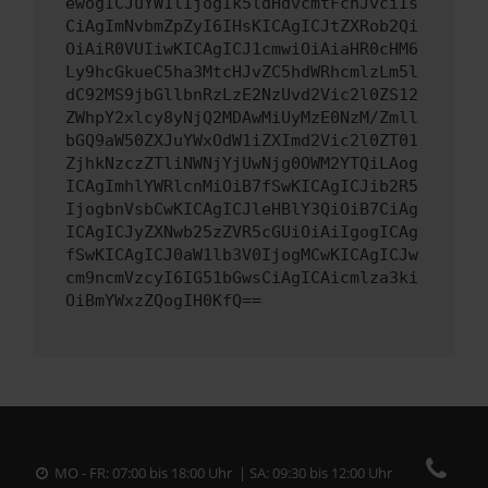
ewogICJuYW1lIjogIk5ldHdvcmtFcnJvciIs
CiAgImNvbmZpZyI6IHsKICAgICJtZXRob2Qi
OiAiR0VUIiwKICAgICJ1cmwiOiAiaHR0cHM6
Ly9hcGkueC5ha3MtcHJvZC5hdWRhcmlzLm5l
dC92MS9jbGllbnRzLzE2NzUvd2Vic2l0ZS12
ZWhpY2xlcy8yNjQ2MDAwMiUyMzE0NzM/Zmll
bGQ9aW50ZXJuYWxOdW1iZXImd2Vic2l0ZT01
ZjhkNzczZTliNWNjYjUwNjg0OWM2YTQiLAog
ICAgImhlYWRlcnMiOiB7fSwKICAgICJib2R5
IjogbnVsbCwKICAgICJleHBlY3QiOiB7CiAg
ICAgICJyZXNwb25zZVR5cGUiOiAiIgogICAg
fSwKICAgICJ0aW1lb3V0IjogMCwKICAgICJw
cm9ncmVzcyI6IG51bGwsCiAgICAicmlza3ki
OiBmYWxzZQogIH0KfQ==
MO - FR: 07:00 bis 18:00 Uhr | SA: 09:30 bis 12:00 Uhr