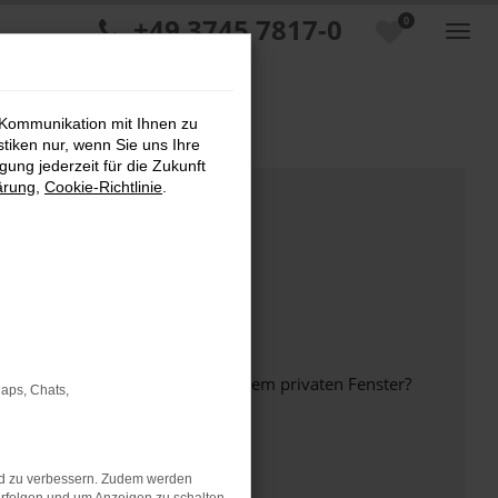
+49 3745 7817-0
0
 Kommunikation mit Ihnen zu
stiken nur, wenn Sie uns Ihre
ung jederzeit für die Zukunft
ärung
,
Cookie-Richtlinie
.
inem anderen Browser oder in einem privaten Fenster?
Maps, Chats,
nd zu verbessern. Zudem werden