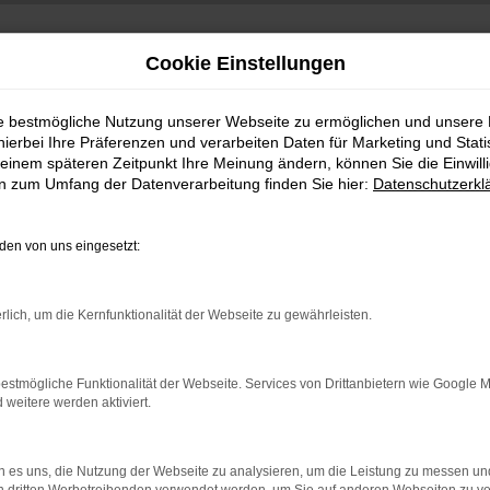
Cookie Einstellungen
ie bestmögliche Nutzung unserer Webseite zu ermöglichen und unsere
hierbei Ihre Präferenzen und verarbeiten Daten für Marketing und Stati
einem späteren Zeitpunkt Ihre Meinung ändern, können Sie die Einwillig
en zum Umfang der Datenverarbeitung finden Sie hier:
Datenschutzerkl
en von uns eingesetzt:
indung.
rlich, um die Kernfunktionalität der Webseite zu gewährleisten.
hine?
aden bestimmter Seiten verhindern. Funktioniert die Seite in e
estmögliche Funktionalität der Webseite. Services von Drittanbietern wie Google 
eitere werden aktiviert.
 zu beheben.
bssystem auf dem neuesten Stand sind.
 es uns, die Nutzung der Webseite zu analysieren, um die Leistung zu messen u