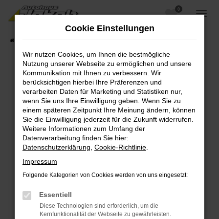
0
Zum
Hauptinhalt
Cookie Einstellungen
springen
Startseite
Fahrzeugangebote
Fahrzeugsuche
Wir nutzen Cookies, um Ihnen die bestmögliche
Nutzung unserer Webseite zu ermöglichen und unsere
Kommunikation mit Ihnen zu verbessern. Wir
berücksichtigen hierbei Ihre Präferenzen und
Fehler: Network Error
verarbeiten Daten für Marketing und Statistiken nur,
wenn Sie uns Ihre Einwilligung geben. Wenn Sie zu
Beim Laden ist ein Fehler aufgetreten.
einem späteren Zeitpunkt Ihre Meinung ändern, können
Hier sind ein paar Tipps, die dir helfen können:
Sie die Einwilligung jederzeit für die Zukunft widerrufen.
Weitere Informationen zum Umfang der
Überprüfe deine Firewall und deine
Datenverarbeitung finden Sie hier:
Internetverbindung.
Datenschutzerklärung
,
Cookie-Richtlinie
.
Laden andere Webseiten, zum Beispiel deine
Impressum
Suchmaschine?
Folgende Kategorien von Cookies werden von uns eingesetzt:
Prüfe deine Browsererweiterungen.
Manche Erweiterungen, wie Werbeblocker,
Essentiell
können das Laden bestimmter Seiten
Diese Technologien sind erforderlich, um die
verhindern. Funktioniert die Seite in einem
Kernfunktionalität der Webseite zu gewährleisten.