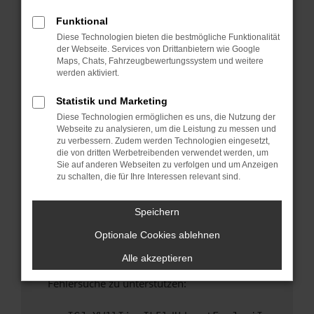
anderen Browser oder in einem privaten
Fenster?
Funktional
Diese Technologien bieten die bestmögliche Funktionalität
Starte dein Gerät neu.
der Webseite. Services von Drittanbietern wie Google
Das kann manchmal helfen, vorübergehende
Maps, Chats, Fahrzeugbewertungssystem und weitere
Probleme zu beheben.
werden aktiviert.
Stelle sicher, dass dein Browser und dein
Statistik und Marketing
Betriebssystem auf dem neuesten Stand
Diese Technologien ermöglichen es uns, die Nutzung der
sind.
Webseite zu analysieren, um die Leistung zu messen und
Veraltete Software birgt nicht nur ein
zu verbessern. Zudem werden Technologien eingesetzt,
Sicherheitsrisiko, sondern kann auch dazu
die von dritten Werbetreibenden verwendet werden, um
Sie auf anderen Webseiten zu verfolgen und um Anzeigen
führen, dass bestimmte Funktionen nicht mehr
zu schalten, die für Ihre Interessen relevant sind.
unterstützt werden.
Wende dich an den Webseitenbetreiber.
Speichern
Wenn du alle oben genannten Schritte versucht
Optionale Cookies ablehnen
hast, kontaktiere uns bitte. Wir werden
versuchen, das Problem zu beheben. Du kannst
Alle akzeptieren
uns diesen Text schicken, um uns bei der
Fehlersuche zu unterstützen: