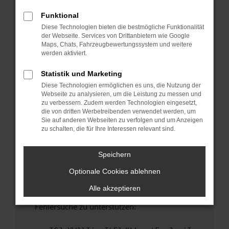
anderen Browser oder in einem privaten
Fenster?
Funktional
Diese Technologien bieten die bestmögliche Funktionalität
Starte dein Gerät neu.
der Webseite. Services von Drittanbietern wie Google
Das kann manchmal helfen, vorübergehende
Maps, Chats, Fahrzeugbewertungssystem und weitere
Probleme zu beheben.
werden aktiviert.
Stelle sicher, dass dein Browser und dein
Statistik und Marketing
Betriebssystem auf dem neuesten Stand
Diese Technologien ermöglichen es uns, die Nutzung der
sind.
Webseite zu analysieren, um die Leistung zu messen und
Veraltete Software birgt nicht nur ein
zu verbessern. Zudem werden Technologien eingesetzt,
Sicherheitsrisiko, sondern kann auch dazu
die von dritten Werbetreibenden verwendet werden, um
Sie auf anderen Webseiten zu verfolgen und um Anzeigen
führen, dass bestimmte Funktionen nicht mehr
zu schalten, die für Ihre Interessen relevant sind.
unterstützt werden.
Wende dich an den Webseitenbetreiber.
Speichern
Wenn du alle oben genannten Schritte versucht
Optionale Cookies ablehnen
hast, kontaktiere uns bitte. Wir werden
versuchen, das Problem zu beheben. Du kannst
Alle akzeptieren
uns diesen Text schicken, um uns bei der
Fehlersuche zu unterstützen: