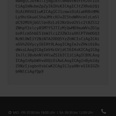
ewogICJuYW1lIjogIk5ldHdvcmtFcnJvciIs
CiAgImNvbmZpZyI6IHsKICAgICJtZXRob2Qi
OiAiR0VUIiwKICAgICJ1cmwiOiAiaHR0cHM6
Ly9hcGkueC5ha3MtcHJvZC5hdWRhcmlzLm5l
dC92MS9jbGllbnRzLzE2NzUvd2Vic2l0ZS12
ZWhpY2xlcy85MTY5JTIzMjQwMD9maWVsZD1p
bnRlcm5hbE51bWJlciZ3ZWJzaXRlPTVmOGQ3
NzNlOWI1Y2NiNTA2ODQ5YzZhNCIsCiAgICAi
aGVhZGVycyI6IHt9LAogICAgImJvZHkiOiBu
dWxsLAogICAgImV4cGVjdCI6IHsKICAgICAg
InJlc3BvbnNlVHlwZSI6ICIiCiAgICB9LAog
ICAgInRpbWVvdXQiOiAwLAogICAgInByb2dy
ZXNzIjogbnVsbCwKICAgICJyaXNreSI6IGZh
bHNlCiAgfQp9
MO - FR: 07:00 bis 18:00 Uhr | SA: 09:30 bis 12:00 Uhr