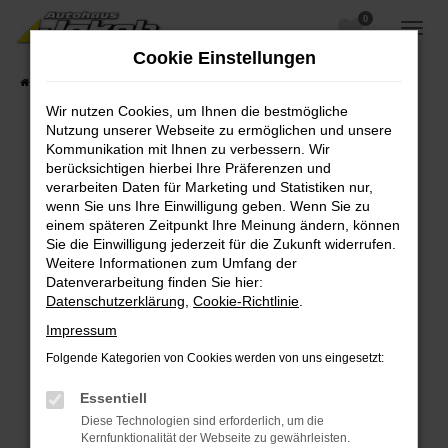
0
Zum
Hauptinhalt
Cookie Einstellungen
springen
Startseite
Fahrzeugangebote
Fahrzeugsuche
Wir nutzen Cookies, um Ihnen die bestmögliche
Nutzung unserer Webseite zu ermöglichen und unsere
Kommunikation mit Ihnen zu verbessern. Wir
berücksichtigen hierbei Ihre Präferenzen und
Fehler: Network Error
verarbeiten Daten für Marketing und Statistiken nur,
wenn Sie uns Ihre Einwilligung geben. Wenn Sie zu
Beim Laden ist ein Fehler aufgetreten.
einem späteren Zeitpunkt Ihre Meinung ändern, können
Hier sind ein paar Tipps, die dir helfen können:
Sie die Einwilligung jederzeit für die Zukunft widerrufen.
Weitere Informationen zum Umfang der
Überprüfe deine Firewall und deine
Datenverarbeitung finden Sie hier:
Internetverbindung.
Datenschutzerklärung
,
Cookie-Richtlinie
.
Laden andere Webseiten, zum Beispiel deine
Impressum
Suchmaschine?
Folgende Kategorien von Cookies werden von uns eingesetzt:
Prüfe deine Browsererweiterungen.
Manche Erweiterungen, wie Werbeblocker,
Essentiell
können das Laden bestimmter Seiten
Diese Technologien sind erforderlich, um die
verhindern. Funktioniert die Seite in einem
Kernfunktionalität der Webseite zu gewährleisten.