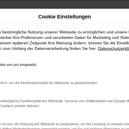
Cookie Einstellungen
ie bestmögliche Nutzung unserer Webseite zu ermöglichen und unsere
hierbei Ihre Präferenzen und verarbeiten Daten für Marketing und Stati
einem späteren Zeitpunkt Ihre Meinung ändern, können Sie die Einwillig
en zum Umfang der Datenverarbeitung finden Sie hier:
Datenschutzerkl
en von uns eingesetzt:
indung.
rlich, um die Kernfunktionalität der Webseite zu gewährleisten.
hine?
aden bestimmter Seiten verhindern. Funktioniert die Seite in e
estmögliche Funktionalität der Webseite. Services von Drittanbietern wie Google 
eitere werden aktiviert.
 zu beheben.
bssystem auf dem neuesten Stand sind.
 es uns, die Nutzung der Webseite zu analysieren, um die Leistung zu messen u