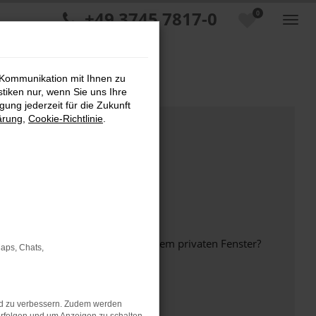
+49 3745 7817-0
0
 Kommunikation mit Ihnen zu
stiken nur, wenn Sie uns Ihre
ung jederzeit für die Zukunft
ärung
,
Cookie-Richtlinie
.
inem anderen Browser oder in einem privaten Fenster?
Maps, Chats,
nd zu verbessern. Zudem werden