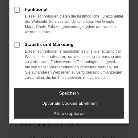
anderen Browser oder in einem privaten
Fenster?
Funktional
Diese Technologien bieten die bestmögliche Funktionalität
Starte dein Gerät neu.
der Webseite. Services von Drittanbietern wie Google
Das kann manchmal helfen, vorübergehende
Maps, Chats, Fahrzeugbewertungssystem und weitere
Probleme zu beheben.
werden aktiviert.
Stelle sicher, dass dein Browser und dein
Statistik und Marketing
Betriebssystem auf dem neuesten Stand
Diese Technologien ermöglichen es uns, die Nutzung der
sind.
Webseite zu analysieren, um die Leistung zu messen und
Veraltete Software birgt nicht nur ein
zu verbessern. Zudem werden Technologien eingesetzt,
Sicherheitsrisiko, sondern kann auch dazu
die von dritten Werbetreibenden verwendet werden, um
Sie auf anderen Webseiten zu verfolgen und um Anzeigen
führen, dass bestimmte Funktionen nicht mehr
zu schalten, die für Ihre Interessen relevant sind.
unterstützt werden.
Wende dich an den Webseitenbetreiber.
Speichern
Wenn du alle oben genannten Schritte versucht
Optionale Cookies ablehnen
hast, kontaktiere uns bitte. Wir werden
versuchen, das Problem zu beheben. Du kannst
Alle akzeptieren
uns diesen Text schicken, um uns bei der
Fehlersuche zu unterstützen: