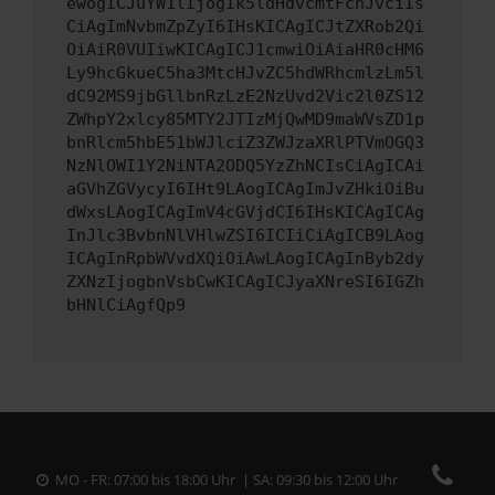
ewogICJuYW1lIjogIk5ldHdvcmtFcnJvciIs
CiAgImNvbmZpZyI6IHsKICAgICJtZXRob2Qi
OiAiR0VUIiwKICAgICJ1cmwiOiAiaHR0cHM6
Ly9hcGkueC5ha3MtcHJvZC5hdWRhcmlzLm5l
dC92MS9jbGllbnRzLzE2NzUvd2Vic2l0ZS12
ZWhpY2xlcy85MTY2JTIzMjQwMD9maWVsZD1p
bnRlcm5hbE51bWJlciZ3ZWJzaXRlPTVmOGQ3
NzNlOWI1Y2NiNTA2ODQ5YzZhNCIsCiAgICAi
aGVhZGVycyI6IHt9LAogICAgImJvZHkiOiBu
dWxsLAogICAgImV4cGVjdCI6IHsKICAgICAg
InJlc3BvbnNlVHlwZSI6ICIiCiAgICB9LAog
ICAgInRpbWVvdXQiOiAwLAogICAgInByb2dy
ZXNzIjogbnVsbCwKICAgICJyaXNreSI6IGZh
bHNlCiAgfQp9
MO - FR: 07:00 bis 18:00 Uhr | SA: 09:30 bis 12:00 Uhr