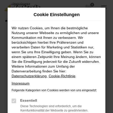
0
Zum
Hauptinhalt
Cookie Einstellungen
springen
Startseite
Fahrzeugangebote
Fahrzeugsuche
Wir nutzen Cookies, um Ihnen die bestmögliche
Nutzung unserer Webseite zu ermöglichen und unsere
Kommunikation mit Ihnen zu verbessern. Wir
berücksichtigen hierbei Ihre Präferenzen und
Fehler: Network Error
verarbeiten Daten für Marketing und Statistiken nur,
wenn Sie uns Ihre Einwilligung geben. Wenn Sie zu
Beim Laden ist ein Fehler aufgetreten.
einem späteren Zeitpunkt Ihre Meinung ändern, können
Hier sind ein paar Tipps, die dir helfen können:
Sie die Einwilligung jederzeit für die Zukunft widerrufen.
Weitere Informationen zum Umfang der
Überprüfe deine Firewall und deine
Datenverarbeitung finden Sie hier:
Internetverbindung.
Datenschutzerklärung
,
Cookie-Richtlinie
.
Laden andere Webseiten, zum Beispiel deine
Impressum
Suchmaschine?
Folgende Kategorien von Cookies werden von uns eingesetzt:
Prüfe deine Browsererweiterungen.
Manche Erweiterungen, wie Werbeblocker,
Essentiell
können das Laden bestimmter Seiten
Diese Technologien sind erforderlich, um die
verhindern. Funktioniert die Seite in einem
Kernfunktionalität der Webseite zu gewährleisten.