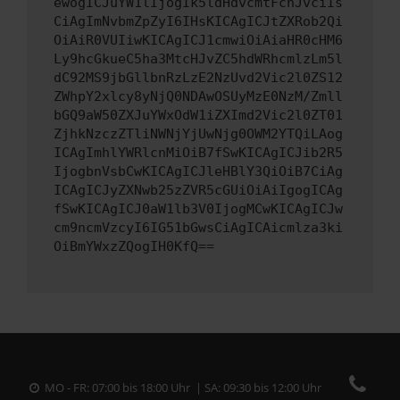
ewogICJuYW1lIjogIk5ldHdvcmtFcnJvciIs
CiAgImNvbmZpZyI6IHsKICAgICJtZXRob2Qi
OiAiR0VUIiwKICAgICJ1cmwiOiAiaHR0cHM6
Ly9hcGkueC5ha3MtcHJvZC5hdWRhcmlzLm5l
dC92MS9jbGllbnRzLzE2NzUvd2Vic2l0ZS12
ZWhpY2xlcy8yNjQ0NDAwOSUyMzE0NzM/Zmll
bGQ9aW50ZXJuYWxOdW1iZXImd2Vic2l0ZT01
ZjhkNzczZTliNWNjYjUwNjg0OWM2YTQiLAog
ICAgImhlYWRlcnMiOiB7fSwKICAgICJib2R5
IjogbnVsbCwKICAgICJleHBlY3QiOiB7CiAg
ICAgICJyZXNwb25zZVR5cGUiOiAiIgogICAg
fSwKICAgICJ0aW1lb3V0IjogMCwKICAgICJw
cm9ncmVzcyI6IG51bGwsCiAgICAicmlza3ki
OiBmYWxzZQogIH0KfQ==
MO - FR: 07:00 bis 18:00 Uhr | SA: 09:30 bis 12:00 Uhr