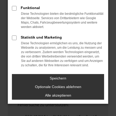
anderen Browser oder in einem privaten
Fenster?
Funktional
Diese Technologien bieten die bestmögliche Funktionalität
Starte dein Gerät neu.
der Webseite. Services von Drittanbietern wie Google
Das kann manchmal helfen, vorübergehende
Maps, Chats, Fahrzeugbewertungssystem und weitere
Probleme zu beheben.
werden aktiviert.
Stelle sicher, dass dein Browser und dein
Statistik und Marketing
Betriebssystem auf dem neuesten Stand
Diese Technologien ermöglichen es uns, die Nutzung der
sind.
Webseite zu analysieren, um die Leistung zu messen und
Veraltete Software birgt nicht nur ein
zu verbessern. Zudem werden Technologien eingesetzt,
Sicherheitsrisiko, sondern kann auch dazu
die von dritten Werbetreibenden verwendet werden, um
Sie auf anderen Webseiten zu verfolgen und um Anzeigen
führen, dass bestimmte Funktionen nicht mehr
zu schalten, die für Ihre Interessen relevant sind.
unterstützt werden.
Wende dich an den Webseitenbetreiber.
Speichern
Wenn du alle oben genannten Schritte versucht
Optionale Cookies ablehnen
hast, kontaktiere uns bitte. Wir werden
versuchen, das Problem zu beheben. Du kannst
Alle akzeptieren
uns diesen Text schicken, um uns bei der
Fehlersuche zu unterstützen: