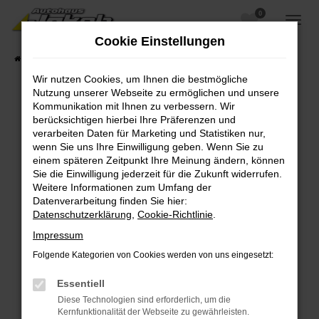
0
Zum
Hauptinhalt
Cookie Einstellungen
springen
Startseite
Fahrzeugangebote
Fahrzeugsuche
Wir nutzen Cookies, um Ihnen die bestmögliche
Nutzung unserer Webseite zu ermöglichen und unsere
Kommunikation mit Ihnen zu verbessern. Wir
berücksichtigen hierbei Ihre Präferenzen und
Fehler: Network Error
verarbeiten Daten für Marketing und Statistiken nur,
wenn Sie uns Ihre Einwilligung geben. Wenn Sie zu
Beim Laden ist ein Fehler aufgetreten.
einem späteren Zeitpunkt Ihre Meinung ändern, können
Hier sind ein paar Tipps, die dir helfen können:
Sie die Einwilligung jederzeit für die Zukunft widerrufen.
Weitere Informationen zum Umfang der
Überprüfe deine Firewall und deine
Datenverarbeitung finden Sie hier:
Internetverbindung.
Datenschutzerklärung
,
Cookie-Richtlinie
.
Laden andere Webseiten, zum Beispiel deine
Impressum
Suchmaschine?
Folgende Kategorien von Cookies werden von uns eingesetzt:
Prüfe deine Browsererweiterungen.
Manche Erweiterungen, wie Werbeblocker,
Essentiell
können das Laden bestimmter Seiten
Diese Technologien sind erforderlich, um die
verhindern. Funktioniert die Seite in einem
Kernfunktionalität der Webseite zu gewährleisten.