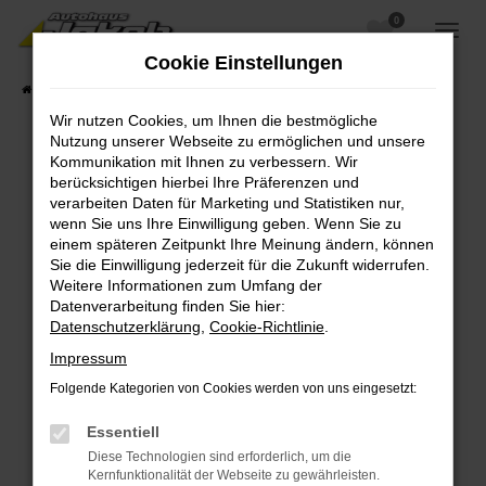
0
Zum
Hauptinhalt
Cookie Einstellungen
springen
Startseite
Fahrzeugangebote
Fahrzeugsuche
Wir nutzen Cookies, um Ihnen die bestmögliche
Nutzung unserer Webseite zu ermöglichen und unsere
Kommunikation mit Ihnen zu verbessern. Wir
berücksichtigen hierbei Ihre Präferenzen und
Fehler: Network Error
verarbeiten Daten für Marketing und Statistiken nur,
wenn Sie uns Ihre Einwilligung geben. Wenn Sie zu
Beim Laden ist ein Fehler aufgetreten.
einem späteren Zeitpunkt Ihre Meinung ändern, können
Hier sind ein paar Tipps, die dir helfen können:
Sie die Einwilligung jederzeit für die Zukunft widerrufen.
Weitere Informationen zum Umfang der
Überprüfe deine Firewall und deine
Datenverarbeitung finden Sie hier:
Internetverbindung.
Datenschutzerklärung
,
Cookie-Richtlinie
.
Laden andere Webseiten, zum Beispiel deine
Impressum
Suchmaschine?
Folgende Kategorien von Cookies werden von uns eingesetzt:
Prüfe deine Browsererweiterungen.
Manche Erweiterungen, wie Werbeblocker,
Essentiell
können das Laden bestimmter Seiten
Diese Technologien sind erforderlich, um die
verhindern. Funktioniert die Seite in einem
Kernfunktionalität der Webseite zu gewährleisten.