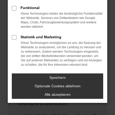
anderen Browser oder in einem privaten
Fenster?
Funktional
Diese Technologien bieten die bestmögliche Funktionalität
Starte dein Gerät neu.
der Webseite. Services von Drittanbietern wie Google
Das kann manchmal helfen, vorübergehende
Maps, Chats, Fahrzeugbewertungssystem und weitere
Probleme zu beheben.
werden aktiviert.
Stelle sicher, dass dein Browser und dein
Statistik und Marketing
Betriebssystem auf dem neuesten Stand
Diese Technologien ermöglichen es uns, die Nutzung der
sind.
Webseite zu analysieren, um die Leistung zu messen und
Veraltete Software birgt nicht nur ein
zu verbessern. Zudem werden Technologien eingesetzt,
Sicherheitsrisiko, sondern kann auch dazu
die von dritten Werbetreibenden verwendet werden, um
Sie auf anderen Webseiten zu verfolgen und um Anzeigen
führen, dass bestimmte Funktionen nicht mehr
zu schalten, die für Ihre Interessen relevant sind.
unterstützt werden.
Wende dich an den Webseitenbetreiber.
Speichern
Wenn du alle oben genannten Schritte versucht
Optionale Cookies ablehnen
hast, kontaktiere uns bitte. Wir werden
versuchen, das Problem zu beheben. Du kannst
Alle akzeptieren
uns diesen Text schicken, um uns bei der
Fehlersuche zu unterstützen: