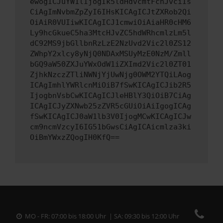
ewogICJuYW1lIjogIk5ldHdvcmtFcnJvciIs
CiAgImNvbmZpZyI6IHsKICAgICJtZXRob2Qi
OiAiR0VUIiwKICAgICJ1cmwiOiAiaHR0cHM6
Ly9hcGkueC5ha3MtcHJvZC5hdWRhcmlzLm5l
dC92MS9jbGllbnRzLzE2NzUvd2Vic2l0ZS12
ZWhpY2xlcy8yNjQ0NDAxMSUyMzE0NzM/Zmll
bGQ9aW50ZXJuYWxOdW1iZXImd2Vic2l0ZT01
ZjhkNzczZTliNWNjYjUwNjg0OWM2YTQiLAog
ICAgImhlYWRlcnMiOiB7fSwKICAgICJib2R5
IjogbnVsbCwKICAgICJleHBlY3QiOiB7CiAg
ICAgICJyZXNwb25zZVR5cGUiOiAiIgogICAg
fSwKICAgICJ0aW1lb3V0IjogMCwKICAgICJw
cm9ncmVzcyI6IG51bGwsCiAgICAicmlza3ki
OiBmYWxzZQogIH0KfQ==
MO - FR: 07:00 bis 18:00 Uhr | SA: 09:30 bis 12:00 Uhr