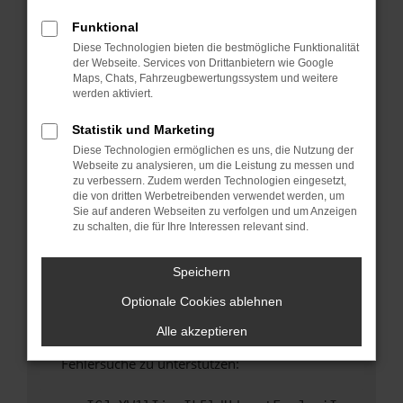
anderen Browser oder in einem privaten
Fenster?
Funktional
Diese Technologien bieten die bestmögliche Funktionalität
Starte dein Gerät neu.
der Webseite. Services von Drittanbietern wie Google
Das kann manchmal helfen, vorübergehende
Maps, Chats, Fahrzeugbewertungssystem und weitere
Probleme zu beheben.
werden aktiviert.
Stelle sicher, dass dein Browser und dein
Statistik und Marketing
Betriebssystem auf dem neuesten Stand
Diese Technologien ermöglichen es uns, die Nutzung der
sind.
Webseite zu analysieren, um die Leistung zu messen und
Veraltete Software birgt nicht nur ein
zu verbessern. Zudem werden Technologien eingesetzt,
Sicherheitsrisiko, sondern kann auch dazu
die von dritten Werbetreibenden verwendet werden, um
Sie auf anderen Webseiten zu verfolgen und um Anzeigen
führen, dass bestimmte Funktionen nicht mehr
zu schalten, die für Ihre Interessen relevant sind.
unterstützt werden.
Wende dich an den Webseitenbetreiber.
Speichern
Wenn du alle oben genannten Schritte versucht
Optionale Cookies ablehnen
hast, kontaktiere uns bitte. Wir werden
versuchen, das Problem zu beheben. Du kannst
Alle akzeptieren
uns diesen Text schicken, um uns bei der
Fehlersuche zu unterstützen: