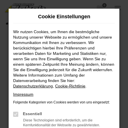
0
Zum
Hauptinhalt
Cookie Einstellungen
springen
Startseite
Fahrzeugangebote
Fahrzeugsuche
Wir nutzen Cookies, um Ihnen die bestmögliche
Nutzung unserer Webseite zu ermöglichen und unsere
Kommunikation mit Ihnen zu verbessern. Wir
berücksichtigen hierbei Ihre Präferenzen und
Fehler: Network Error
verarbeiten Daten für Marketing und Statistiken nur,
wenn Sie uns Ihre Einwilligung geben. Wenn Sie zu
Beim Laden ist ein Fehler aufgetreten.
einem späteren Zeitpunkt Ihre Meinung ändern, können
Hier sind ein paar Tipps, die dir helfen können:
Sie die Einwilligung jederzeit für die Zukunft widerrufen.
Weitere Informationen zum Umfang der
Überprüfe deine Firewall und deine
Datenverarbeitung finden Sie hier:
Internetverbindung.
Datenschutzerklärung
,
Cookie-Richtlinie
.
Laden andere Webseiten, zum Beispiel deine
Impressum
Suchmaschine?
Folgende Kategorien von Cookies werden von uns eingesetzt:
Prüfe deine Browsererweiterungen.
Manche Erweiterungen, wie Werbeblocker,
Essentiell
können das Laden bestimmter Seiten
Diese Technologien sind erforderlich, um die
verhindern. Funktioniert die Seite in einem
Kernfunktionalität der Webseite zu gewährleisten.