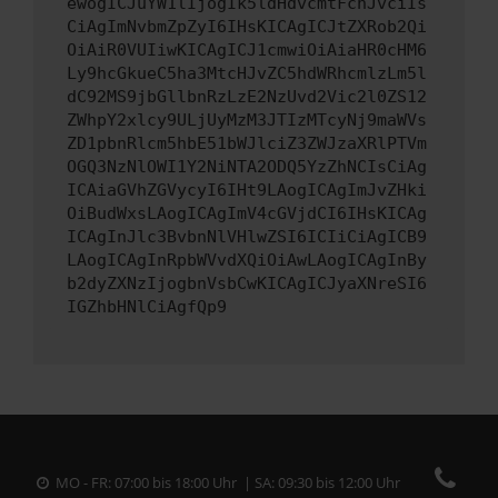
ewogICJuYW1lIjogIk5ldHdvcmtFcnJvciIs
CiAgImNvbmZpZyI6IHsKICAgICJtZXRob2Qi
OiAiR0VUIiwKICAgICJ1cmwiOiAiaHR0cHM6
Ly9hcGkueC5ha3MtcHJvZC5hdWRhcmlzLm5l
dC92MS9jbGllbnRzLzE2NzUvd2Vic2l0ZS12
ZWhpY2xlcy9ULjUyMzM3JTIzMTcyNj9maWVs
ZD1pbnRlcm5hbE51bWJlciZ3ZWJzaXRlPTVm
OGQ3NzNlOWI1Y2NiNTA2ODQ5YzZhNCIsCiAg
ICAiaGVhZGVycyI6IHt9LAogICAgImJvZHki
OiBudWxsLAogICAgImV4cGVjdCI6IHsKICAg
ICAgInJlc3BvbnNlVHlwZSI6ICIiCiAgICB9
LAogICAgInRpbWVvdXQiOiAwLAogICAgInBy
b2dyZXNzIjogbnVsbCwKICAgICJyaXNreSI6
IGZhbHNlCiAgfQp9
MO - FR: 07:00 bis 18:00 Uhr | SA: 09:30 bis 12:00 Uhr