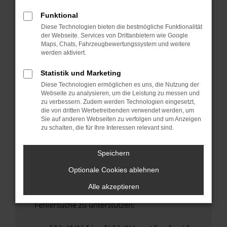
anderen Browser oder in einem privaten
Fenster?
Funktional
Diese Technologien bieten die bestmögliche Funktionalität
Starte dein Gerät neu.
der Webseite. Services von Drittanbietern wie Google
Das kann manchmal helfen, vorübergehende
Maps, Chats, Fahrzeugbewertungssystem und weitere
Probleme zu beheben.
werden aktiviert.
Stelle sicher, dass dein Browser und dein
Statistik und Marketing
Betriebssystem auf dem neuesten Stand
Diese Technologien ermöglichen es uns, die Nutzung der
sind.
Webseite zu analysieren, um die Leistung zu messen und
Veraltete Software birgt nicht nur ein
zu verbessern. Zudem werden Technologien eingesetzt,
Sicherheitsrisiko, sondern kann auch dazu
die von dritten Werbetreibenden verwendet werden, um
Sie auf anderen Webseiten zu verfolgen und um Anzeigen
führen, dass bestimmte Funktionen nicht mehr
zu schalten, die für Ihre Interessen relevant sind.
unterstützt werden.
Wende dich an den Webseitenbetreiber.
Speichern
Wenn du alle oben genannten Schritte versucht
Optionale Cookies ablehnen
hast, kontaktiere uns bitte. Wir werden
versuchen, das Problem zu beheben. Du kannst
Alle akzeptieren
uns diesen Text schicken, um uns bei der
Fehlersuche zu unterstützen: