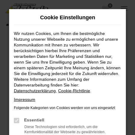
0
Zum
Hauptinhalt
Cookie Einstellungen
springen
Startseite
Fahrzeugangebote
Fahrzeugsuche
Wir nutzen Cookies, um Ihnen die bestmögliche
Nutzung unserer Webseite zu ermöglichen und unsere
Kommunikation mit Ihnen zu verbessern. Wir
berücksichtigen hierbei Ihre Präferenzen und
Fehler: Network Error
verarbeiten Daten für Marketing und Statistiken nur,
wenn Sie uns Ihre Einwilligung geben. Wenn Sie zu
Beim Laden ist ein Fehler aufgetreten.
einem späteren Zeitpunkt Ihre Meinung ändern, können
Hier sind ein paar Tipps, die dir helfen können:
Sie die Einwilligung jederzeit für die Zukunft widerrufen.
Weitere Informationen zum Umfang der
Überprüfe deine Firewall und deine
Datenverarbeitung finden Sie hier:
Internetverbindung.
Datenschutzerklärung
,
Cookie-Richtlinie
.
Laden andere Webseiten, zum Beispiel deine
Impressum
Suchmaschine?
Folgende Kategorien von Cookies werden von uns eingesetzt:
Prüfe deine Browsererweiterungen.
Manche Erweiterungen, wie Werbeblocker,
Essentiell
können das Laden bestimmter Seiten
Diese Technologien sind erforderlich, um die
verhindern. Funktioniert die Seite in einem
Kernfunktionalität der Webseite zu gewährleisten.