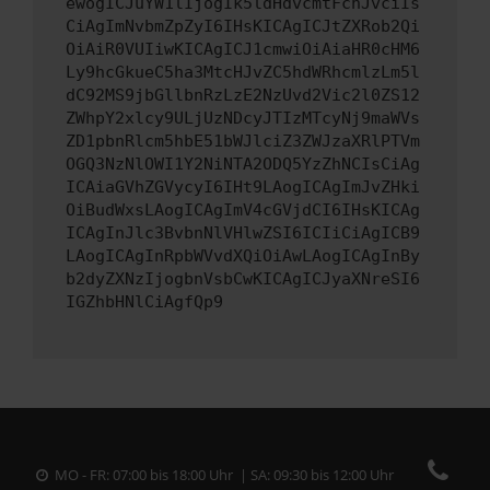
ewogICJuYW1lIjogIk5ldHdvcmtFcnJvciIs
CiAgImNvbmZpZyI6IHsKICAgICJtZXRob2Qi
OiAiR0VUIiwKICAgICJ1cmwiOiAiaHR0cHM6
Ly9hcGkueC5ha3MtcHJvZC5hdWRhcmlzLm5l
dC92MS9jbGllbnRzLzE2NzUvd2Vic2l0ZS12
ZWhpY2xlcy9ULjUzNDcyJTIzMTcyNj9maWVs
ZD1pbnRlcm5hbE51bWJlciZ3ZWJzaXRlPTVm
OGQ3NzNlOWI1Y2NiNTA2ODQ5YzZhNCIsCiAg
ICAiaGVhZGVycyI6IHt9LAogICAgImJvZHki
OiBudWxsLAogICAgImV4cGVjdCI6IHsKICAg
ICAgInJlc3BvbnNlVHlwZSI6ICIiCiAgICB9
LAogICAgInRpbWVvdXQiOiAwLAogICAgInBy
b2dyZXNzIjogbnVsbCwKICAgICJyaXNreSI6
IGZhbHNlCiAgfQp9
MO - FR: 07:00 bis 18:00 Uhr | SA: 09:30 bis 12:00 Uhr