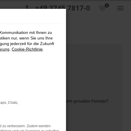
+49 3745 7817-0
0
 Kommunikation mit Ihnen zu
stiken nur, wenn Sie uns Ihre
ung jederzeit für die Zukunft
ärung
,
Cookie-Richtlinie
.
inem anderen Browser oder in einem privaten Fenster?
Maps, Chats,
nd zu verbessern. Zudem werden