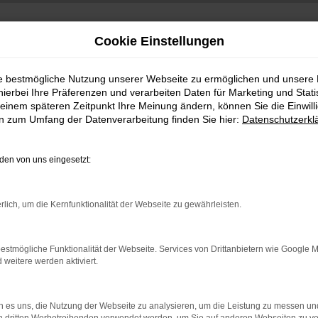
Cookie Einstellungen
ie bestmögliche Nutzung unserer Webseite zu ermöglichen und unsere
hierbei Ihre Präferenzen und verarbeiten Daten für Marketing und Stati
einem späteren Zeitpunkt Ihre Meinung ändern, können Sie die Einwillig
en zum Umfang der Datenverarbeitung finden Sie hier:
Datenschutzerkl
en von uns eingesetzt:
indung.
rlich, um die Kernfunktionalität der Webseite zu gewährleisten.
hine?
aden bestimmter Seiten verhindern. Funktioniert die Seite in e
estmögliche Funktionalität der Webseite. Services von Drittanbietern wie Google 
eitere werden aktiviert.
 zu beheben.
bssystem auf dem neuesten Stand sind.
 es uns, die Nutzung der Webseite zu analysieren, um die Leistung zu messen u