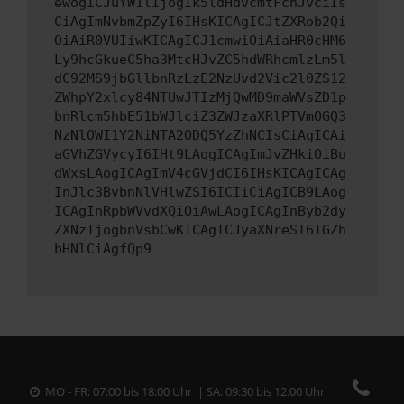
ewogICJuYW1lIjogIk5ldHdvcmtFcnJvciIs
CiAgImNvbmZpZyI6IHsKICAgICJtZXRob2Qi
OiAiR0VUIiwKICAgICJ1cmwiOiAiaHR0cHM6
Ly9hcGkueC5ha3MtcHJvZC5hdWRhcmlzLm5l
dC92MS9jbGllbnRzLzE2NzUvd2Vic2l0ZS12
ZWhpY2xlcy84NTUwJTIzMjQwMD9maWVsZD1p
bnRlcm5hbE51bWJlciZ3ZWJzaXRlPTVmOGQ3
NzNlOWI1Y2NiNTA2ODQ5YzZhNCIsCiAgICAi
aGVhZGVycyI6IHt9LAogICAgImJvZHkiOiBu
dWxsLAogICAgImV4cGVjdCI6IHsKICAgICAg
InJlc3BvbnNlVHlwZSI6ICIiCiAgICB9LAog
ICAgInRpbWVvdXQiOiAwLAogICAgInByb2dy
ZXNzIjogbnVsbCwKICAgICJyaXNreSI6IGZh
bHNlCiAgfQp9
MO - FR: 07:00 bis 18:00 Uhr | SA: 09:30 bis 12:00 Uhr