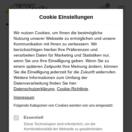
0
Zum
Hauptinhalt
Cookie Einstellungen
springen
Startseite
Fahrzeugangebote
Fahrzeugsuche
Wir nutzen Cookies, um Ihnen die bestmögliche
Nutzung unserer Webseite zu ermöglichen und unsere
Kommunikation mit Ihnen zu verbessern. Wir
berücksichtigen hierbei Ihre Präferenzen und
Fehler: Network Error
verarbeiten Daten für Marketing und Statistiken nur,
wenn Sie uns Ihre Einwilligung geben. Wenn Sie zu
Beim Laden ist ein Fehler aufgetreten.
einem späteren Zeitpunkt Ihre Meinung ändern, können
Hier sind ein paar Tipps, die dir helfen können:
Sie die Einwilligung jederzeit für die Zukunft widerrufen.
Weitere Informationen zum Umfang der
Überprüfe deine Firewall und deine
Datenverarbeitung finden Sie hier:
Internetverbindung.
Datenschutzerklärung
,
Cookie-Richtlinie
.
Laden andere Webseiten, zum Beispiel deine
Impressum
Suchmaschine?
Folgende Kategorien von Cookies werden von uns eingesetzt:
Prüfe deine Browsererweiterungen.
Manche Erweiterungen, wie Werbeblocker,
Essentiell
können das Laden bestimmter Seiten
Diese Technologien sind erforderlich, um die
verhindern. Funktioniert die Seite in einem
Kernfunktionalität der Webseite zu gewährleisten.