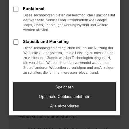
anderen Browser oder in einem privaten
Fenster?
Funktional
Diese Technologien bieten die bestmögliche Funktionalität
Starte dein Gerät neu.
der Webseite. Services von Drittanbietern wie Google
Das kann manchmal helfen, vorübergehende
Maps, Chats, Fahrzeugbewertungssystem und weitere
Probleme zu beheben.
werden aktiviert.
Stelle sicher, dass dein Browser und dein
Statistik und Marketing
Betriebssystem auf dem neuesten Stand
Diese Technologien ermöglichen es uns, die Nutzung der
sind.
Webseite zu analysieren, um die Leistung zu messen und
Veraltete Software birgt nicht nur ein
zu verbessern. Zudem werden Technologien eingesetzt,
Sicherheitsrisiko, sondern kann auch dazu
die von dritten Werbetreibenden verwendet werden, um
Sie auf anderen Webseiten zu verfolgen und um Anzeigen
führen, dass bestimmte Funktionen nicht mehr
zu schalten, die für Ihre Interessen relevant sind.
unterstützt werden.
Wende dich an den Webseitenbetreiber.
Speichern
Wenn du alle oben genannten Schritte versucht
Optionale Cookies ablehnen
hast, kontaktiere uns bitte. Wir werden
versuchen, das Problem zu beheben. Du kannst
Alle akzeptieren
uns diesen Text schicken, um uns bei der
Fehlersuche zu unterstützen: