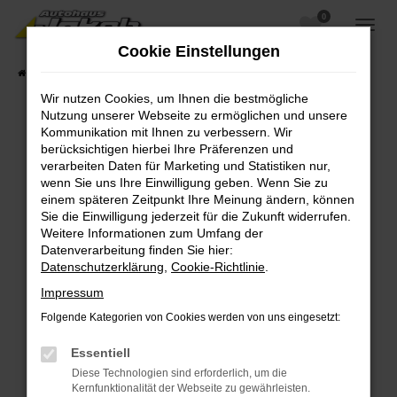
0
Zum
Hauptinhalt
Cookie Einstellungen
springen
Startseite
Fahrzeugangebote
Fahrzeugsuche
Wir nutzen Cookies, um Ihnen die bestmögliche
Nutzung unserer Webseite zu ermöglichen und unsere
Kommunikation mit Ihnen zu verbessern. Wir
berücksichtigen hierbei Ihre Präferenzen und
Fehler: Network Error
verarbeiten Daten für Marketing und Statistiken nur,
wenn Sie uns Ihre Einwilligung geben. Wenn Sie zu
Beim Laden ist ein Fehler aufgetreten.
einem späteren Zeitpunkt Ihre Meinung ändern, können
Hier sind ein paar Tipps, die dir helfen können:
Sie die Einwilligung jederzeit für die Zukunft widerrufen.
Weitere Informationen zum Umfang der
Überprüfe deine Firewall und deine
Datenverarbeitung finden Sie hier:
Internetverbindung.
Datenschutzerklärung
,
Cookie-Richtlinie
.
Laden andere Webseiten, zum Beispiel deine
Impressum
Suchmaschine?
Folgende Kategorien von Cookies werden von uns eingesetzt:
Prüfe deine Browsererweiterungen.
Manche Erweiterungen, wie Werbeblocker,
Essentiell
können das Laden bestimmter Seiten
Diese Technologien sind erforderlich, um die
verhindern. Funktioniert die Seite in einem
Kernfunktionalität der Webseite zu gewährleisten.