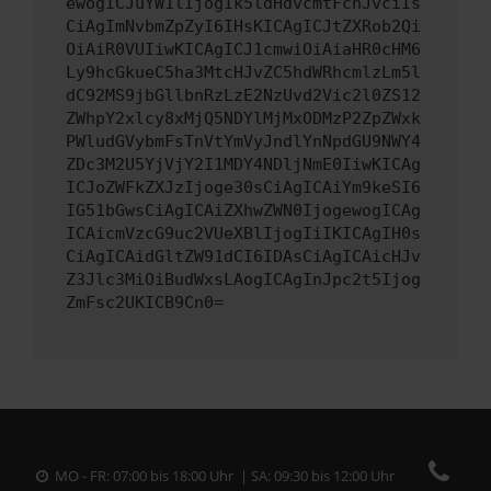
ewogICJuYW1lIjogIk5ldHdvcmtFcnJvciIs
CiAgImNvbmZpZyI6IHsKICAgICJtZXRob2Qi
OiAiR0VUIiwKICAgICJ1cmwiOiAiaHR0cHM6
Ly9hcGkueC5ha3MtcHJvZC5hdWRhcmlzLm5l
dC92MS9jbGllbnRzLzE2NzUvd2Vic2l0ZS12
ZWhpY2xlcy8xMjQ5NDYlMjMxODMzP2ZpZWxk
PWludGVybmFsTnVtYmVyJndlYnNpdGU9NWY4
ZDc3M2U5YjVjY2I1MDY4NDljNmE0IiwKICAg
ICJoZWFkZXJzIjoge30sCiAgICAiYm9keSI6
IG51bGwsCiAgICAiZXhwZWN0IjogewogICAg
ICAicmVzcG9uc2VUeXBlIjogIiIKICAgIH0s
CiAgICAidGltZW91dCI6IDAsCiAgICAicHJv
Z3Jlc3MiOiBudWxsLAogICAgInJpc2t5Ijog
ZmFsc2UKICB9Cn0=
MO - FR: 07:00 bis 18:00 Uhr | SA: 09:30 bis 12:00 Uhr