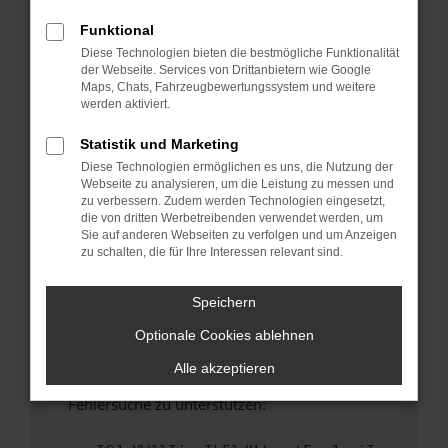
anderen Browser oder in einem privaten
Fenster?
Funktional
Diese Technologien bieten die bestmögliche Funktionalität
Starte dein Gerät neu.
der Webseite. Services von Drittanbietern wie Google
Das kann manchmal helfen, vorübergehende
Maps, Chats, Fahrzeugbewertungssystem und weitere
Probleme zu beheben.
werden aktiviert.
Stelle sicher, dass dein Browser und dein
Statistik und Marketing
Betriebssystem auf dem neuesten Stand
Diese Technologien ermöglichen es uns, die Nutzung der
sind.
Webseite zu analysieren, um die Leistung zu messen und
Veraltete Software birgt nicht nur ein
zu verbessern. Zudem werden Technologien eingesetzt,
Sicherheitsrisiko, sondern kann auch dazu
die von dritten Werbetreibenden verwendet werden, um
Sie auf anderen Webseiten zu verfolgen und um Anzeigen
führen, dass bestimmte Funktionen nicht mehr
zu schalten, die für Ihre Interessen relevant sind.
unterstützt werden.
Wende dich an den Webseitenbetreiber.
Speichern
Wenn du alle oben genannten Schritte versucht
Optionale Cookies ablehnen
hast, kontaktiere uns bitte. Wir werden
versuchen, das Problem zu beheben. Du kannst
Alle akzeptieren
uns diesen Text schicken, um uns bei der
Fehlersuche zu unterstützen: