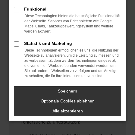
anderen Browser oder in einem privaten
Fenster?
Funktional
Diese Technologien bieten die bestmögliche Funktionalität
Starte dein Gerät neu.
der Webseite. Services von Drittanbietern wie Google
Das kann manchmal helfen, vorübergehende
Maps, Chats, Fahrzeugbewertungssystem und weitere
Probleme zu beheben.
werden aktiviert.
Stelle sicher, dass dein Browser und dein
Statistik und Marketing
Betriebssystem auf dem neuesten Stand
Diese Technologien ermöglichen es uns, die Nutzung der
sind.
Webseite zu analysieren, um die Leistung zu messen und
Veraltete Software birgt nicht nur ein
zu verbessern. Zudem werden Technologien eingesetzt,
Sicherheitsrisiko, sondern kann auch dazu
die von dritten Werbetreibenden verwendet werden, um
Sie auf anderen Webseiten zu verfolgen und um Anzeigen
führen, dass bestimmte Funktionen nicht mehr
zu schalten, die für Ihre Interessen relevant sind.
unterstützt werden.
Wende dich an den Webseitenbetreiber.
Speichern
Wenn du alle oben genannten Schritte versucht
Optionale Cookies ablehnen
hast, kontaktiere uns bitte. Wir werden
versuchen, das Problem zu beheben. Du kannst
Alle akzeptieren
uns diesen Text schicken, um uns bei der
Fehlersuche zu unterstützen: