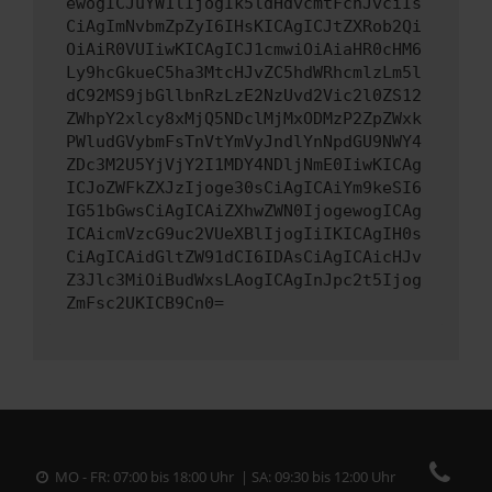
ewogICJuYW1lIjogIk5ldHdvcmtFcnJvciIs
CiAgImNvbmZpZyI6IHsKICAgICJtZXRob2Qi
OiAiR0VUIiwKICAgICJ1cmwiOiAiaHR0cHM6
Ly9hcGkueC5ha3MtcHJvZC5hdWRhcmlzLm5l
dC92MS9jbGllbnRzLzE2NzUvd2Vic2l0ZS12
ZWhpY2xlcy8xMjQ5NDclMjMxODMzP2ZpZWxk
PWludGVybmFsTnVtYmVyJndlYnNpdGU9NWY4
ZDc3M2U5YjVjY2I1MDY4NDljNmE0IiwKICAg
ICJoZWFkZXJzIjoge30sCiAgICAiYm9keSI6
IG51bGwsCiAgICAiZXhwZWN0IjogewogICAg
ICAicmVzcG9uc2VUeXBlIjogIiIKICAgIH0s
CiAgICAidGltZW91dCI6IDAsCiAgICAicHJv
Z3Jlc3MiOiBudWxsLAogICAgInJpc2t5Ijog
ZmFsc2UKICB9Cn0=
MO - FR: 07:00 bis 18:00 Uhr | SA: 09:30 bis 12:00 Uhr