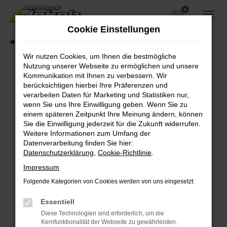
0
Zum
Hauptinhalt
Cookie Einstellungen
springen
Startseite
Fahrzeugangebote
Fahrzeugsuche
Wir nutzen Cookies, um Ihnen die bestmögliche
Nutzung unserer Webseite zu ermöglichen und unsere
Kommunikation mit Ihnen zu verbessern. Wir
berücksichtigen hierbei Ihre Präferenzen und
Fehler: Network Error
verarbeiten Daten für Marketing und Statistiken nur,
wenn Sie uns Ihre Einwilligung geben. Wenn Sie zu
Beim Laden ist ein Fehler aufgetreten.
einem späteren Zeitpunkt Ihre Meinung ändern, können
Hier sind ein paar Tipps, die dir helfen können:
Sie die Einwilligung jederzeit für die Zukunft widerrufen.
Weitere Informationen zum Umfang der
Überprüfe deine Firewall und deine
Datenverarbeitung finden Sie hier:
Internetverbindung.
Datenschutzerklärung
,
Cookie-Richtlinie
.
Laden andere Webseiten, zum Beispiel deine
Impressum
Suchmaschine?
Folgende Kategorien von Cookies werden von uns eingesetzt:
Prüfe deine Browsererweiterungen.
Manche Erweiterungen, wie Werbeblocker,
Essentiell
können das Laden bestimmter Seiten
Diese Technologien sind erforderlich, um die
verhindern. Funktioniert die Seite in einem
Kernfunktionalität der Webseite zu gewährleisten.