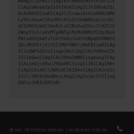
ewogICJuYW1lIjogIk5ldHdvcmtFcnJvciIs
CiAgImNvbmZpZyI6IHsKICAgICJtZXRob2Qi
OiAiR0VUIiwKICAgICJ1cmwiOiAiaHR0cHM6
Ly9hcGkueC5ha3MtcHJvZC5hdWRhcmlzLm5l
dC92MS9jbGllbnRzLzE2NzUvd2Vic2l0ZS12
ZWhpY2xlcy8xMTg4NTglMjMxODMzP2ZpZWxk
PWludGVybmFsTnVtYmVyJndlYnNpdGU9NWY4
ZDc3M2U5YjVjY2I1MDY4NDljNmE0IiwKICAg
ICJoZWFkZXJzIjoge30sCiAgICAiYm9keSI6
IG51bGwsCiAgICAiZXhwZWN0IjogewogICAg
ICAicmVzcG9uc2VUeXBlIjogIiIKICAgIH0s
CiAgICAidGltZW91dCI6IDAsCiAgICAicHJv
Z3Jlc3MiOiBudWxsLAogICAgInJpc2t5Ijog
ZmFsc2UKICB9Cn0=
MO - FR: 07:00 bis 18:00 Uhr | SA: 09:30 bis 12:00 Uhr