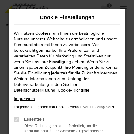
0
Zum
Hauptinhalt
Cookie Einstellungen
springen
Startseite
Fahrzeugangebote
Fahrzeugsuche
Wir nutzen Cookies, um Ihnen die bestmögliche
Nutzung unserer Webseite zu ermöglichen und unsere
Kommunikation mit Ihnen zu verbessern. Wir
berücksichtigen hierbei Ihre Präferenzen und
Fehler: Network Error
verarbeiten Daten für Marketing und Statistiken nur,
wenn Sie uns Ihre Einwilligung geben. Wenn Sie zu
Beim Laden ist ein Fehler aufgetreten.
einem späteren Zeitpunkt Ihre Meinung ändern, können
Hier sind ein paar Tipps, die dir helfen können:
Sie die Einwilligung jederzeit für die Zukunft widerrufen.
Weitere Informationen zum Umfang der
Überprüfe deine Firewall und deine
Datenverarbeitung finden Sie hier:
Internetverbindung.
Datenschutzerklärung
,
Cookie-Richtlinie
.
Laden andere Webseiten, zum Beispiel deine
Impressum
Suchmaschine?
Folgende Kategorien von Cookies werden von uns eingesetzt:
Prüfe deine Browsererweiterungen.
Manche Erweiterungen, wie Werbeblocker,
Essentiell
können das Laden bestimmter Seiten
Diese Technologien sind erforderlich, um die
verhindern. Funktioniert die Seite in einem
Kernfunktionalität der Webseite zu gewährleisten.