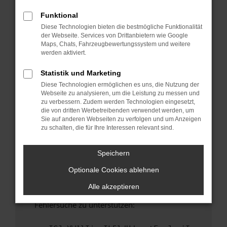
anderen Browser oder in einem privaten
Fenster?
Funktional
Diese Technologien bieten die bestmögliche Funktionalität
Starte dein Gerät neu.
der Webseite. Services von Drittanbietern wie Google
Das kann manchmal helfen, vorübergehende
Maps, Chats, Fahrzeugbewertungssystem und weitere
Probleme zu beheben.
werden aktiviert.
Stelle sicher, dass dein Browser und dein
Statistik und Marketing
Betriebssystem auf dem neuesten Stand
Diese Technologien ermöglichen es uns, die Nutzung der
sind.
Webseite zu analysieren, um die Leistung zu messen und
Veraltete Software birgt nicht nur ein
zu verbessern. Zudem werden Technologien eingesetzt,
Sicherheitsrisiko, sondern kann auch dazu
die von dritten Werbetreibenden verwendet werden, um
Sie auf anderen Webseiten zu verfolgen und um Anzeigen
führen, dass bestimmte Funktionen nicht mehr
zu schalten, die für Ihre Interessen relevant sind.
unterstützt werden.
Wende dich an den Webseitenbetreiber.
Speichern
Wenn du alle oben genannten Schritte versucht
Optionale Cookies ablehnen
hast, kontaktiere uns bitte. Wir werden
versuchen, das Problem zu beheben. Du kannst
Alle akzeptieren
uns diesen Text schicken, um uns bei der
Fehlersuche zu unterstützen: