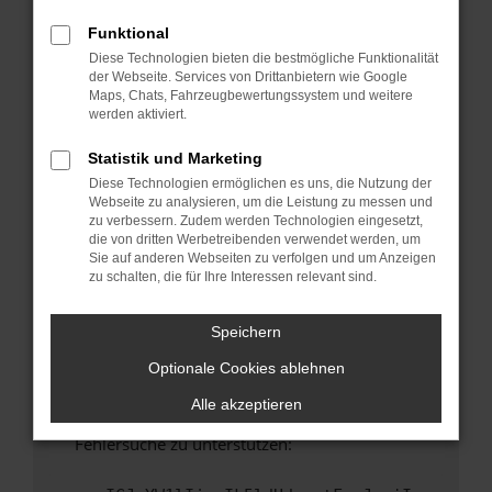
anderen Browser oder in einem privaten
Fenster?
Funktional
Diese Technologien bieten die bestmögliche Funktionalität
Starte dein Gerät neu.
der Webseite. Services von Drittanbietern wie Google
Das kann manchmal helfen, vorübergehende
Maps, Chats, Fahrzeugbewertungssystem und weitere
Probleme zu beheben.
werden aktiviert.
Stelle sicher, dass dein Browser und dein
Statistik und Marketing
Betriebssystem auf dem neuesten Stand
Diese Technologien ermöglichen es uns, die Nutzung der
sind.
Webseite zu analysieren, um die Leistung zu messen und
Veraltete Software birgt nicht nur ein
zu verbessern. Zudem werden Technologien eingesetzt,
Sicherheitsrisiko, sondern kann auch dazu
die von dritten Werbetreibenden verwendet werden, um
Sie auf anderen Webseiten zu verfolgen und um Anzeigen
führen, dass bestimmte Funktionen nicht mehr
zu schalten, die für Ihre Interessen relevant sind.
unterstützt werden.
Wende dich an den Webseitenbetreiber.
Speichern
Wenn du alle oben genannten Schritte versucht
Optionale Cookies ablehnen
hast, kontaktiere uns bitte. Wir werden
versuchen, das Problem zu beheben. Du kannst
Alle akzeptieren
uns diesen Text schicken, um uns bei der
Fehlersuche zu unterstützen: