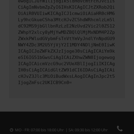
ewogICJuYW1lIjogIk5ldHdvcmtFcnJvciIs
CiAgImNvbmZpZyI6IHsKICAgICJtZXRob2Qi
OiAiR0VUIiwKICAgICJ1cmwiOiAiaHR0cHM6
Ly9hcGkueC5ha3MtcHJvZC5hdWRhcmlzLm5l
dC92MS9jbGllbnRzLzE2NzUvd2Vic2l0ZS12
ZWhpY2xlcy8yMjYwMDZBQlQlMjMxNDM4P2Zp
ZWxkPWludGVybmFsTnVtYmVyJndlYnNpdGU9
NWY4ZDc3M2U5YjVjY2I1MDY4NDljNmE0IiwK
ICAgICJoZWFkZXJzIjoge30sCiAgICAiYm9k
eSI6IG51bGwsCiAgICAiZXhwZWN0Ijogewog
ICAgICAicmVzcG9uc2VUeXBlIjogIiIKICAg
IH0sCiAgICAidGltZW91dCI6IDAsCiAgICAi
cHJvZ3Jlc3MiOiBudWxsLAogICAgInJpc2t5
IjogZmFsc2UKICB9Cn0=
MO - FR: 07:00 bis 18:00 Uhr | SA: 09:30 bis 12:00 Uhr