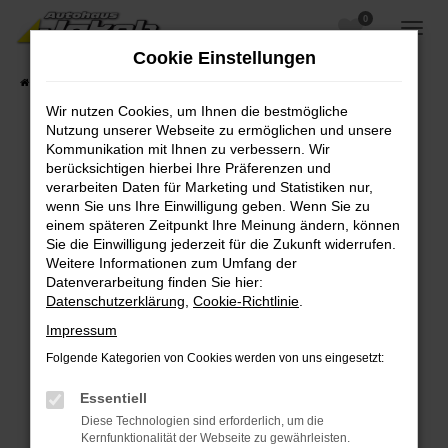
0
Zum
Hauptinhalt
Cookie Einstellungen
springen
Startseite
Fahrzeugangebote
Fahrzeugsuche
Wir nutzen Cookies, um Ihnen die bestmögliche
Nutzung unserer Webseite zu ermöglichen und unsere
Kommunikation mit Ihnen zu verbessern. Wir
berücksichtigen hierbei Ihre Präferenzen und
Fehler: Network Error
verarbeiten Daten für Marketing und Statistiken nur,
wenn Sie uns Ihre Einwilligung geben. Wenn Sie zu
Beim Laden ist ein Fehler aufgetreten.
einem späteren Zeitpunkt Ihre Meinung ändern, können
Hier sind ein paar Tipps, die dir helfen können:
Sie die Einwilligung jederzeit für die Zukunft widerrufen.
Weitere Informationen zum Umfang der
Überprüfe deine Firewall und deine
Datenverarbeitung finden Sie hier:
Internetverbindung.
Datenschutzerklärung
,
Cookie-Richtlinie
.
Laden andere Webseiten, zum Beispiel deine
Impressum
Suchmaschine?
Folgende Kategorien von Cookies werden von uns eingesetzt:
Prüfe deine Browsererweiterungen.
Manche Erweiterungen, wie Werbeblocker,
Essentiell
können das Laden bestimmter Seiten
Diese Technologien sind erforderlich, um die
verhindern. Funktioniert die Seite in einem
Kernfunktionalität der Webseite zu gewährleisten.