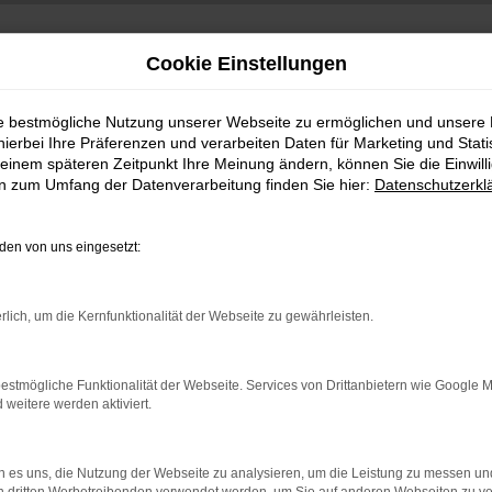
Cookie Einstellungen
ie bestmögliche Nutzung unserer Webseite zu ermöglichen und unsere
hierbei Ihre Präferenzen und verarbeiten Daten für Marketing und Stati
einem späteren Zeitpunkt Ihre Meinung ändern, können Sie die Einwillig
en zum Umfang der Datenverarbeitung finden Sie hier:
Datenschutzerkl
en von uns eingesetzt:
indung.
rlich, um die Kernfunktionalität der Webseite zu gewährleisten.
hine?
aden bestimmter Seiten verhindern. Funktioniert die Seite in e
estmögliche Funktionalität der Webseite. Services von Drittanbietern wie Google 
eitere werden aktiviert.
 zu beheben.
bssystem auf dem neuesten Stand sind.
 es uns, die Nutzung der Webseite zu analysieren, um die Leistung zu messen u