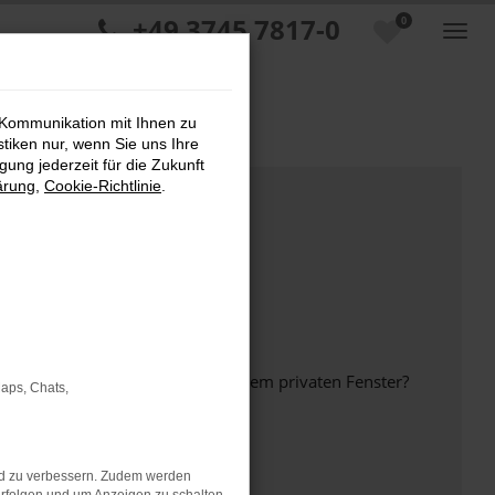
+49 3745 7817-0
0
 Kommunikation mit Ihnen zu
stiken nur, wenn Sie uns Ihre
ung jederzeit für die Zukunft
ärung
,
Cookie-Richtlinie
.
inem anderen Browser oder in einem privaten Fenster?
Maps, Chats,
nd zu verbessern. Zudem werden