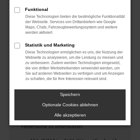
anderen Browser oder in einem privaten
Fenster?
Funktional
Diese Technologien bieten die bestmögliche Funktionalität
Starte dein Gerät neu.
der Webseite. Services von Drittanbietern wie Google
Das kann manchmal helfen, vorübergehende
Maps, Chats, Fahrzeugbewertungssystem und weitere
Probleme zu beheben.
werden aktiviert.
Stelle sicher, dass dein Browser und dein
Statistik und Marketing
Betriebssystem auf dem neuesten Stand
Diese Technologien ermöglichen es uns, die Nutzung der
sind.
Webseite zu analysieren, um die Leistung zu messen und
Veraltete Software birgt nicht nur ein
zu verbessern. Zudem werden Technologien eingesetzt,
Sicherheitsrisiko, sondern kann auch dazu
die von dritten Werbetreibenden verwendet werden, um
Sie auf anderen Webseiten zu verfolgen und um Anzeigen
führen, dass bestimmte Funktionen nicht mehr
zu schalten, die für Ihre Interessen relevant sind.
unterstützt werden.
Wende dich an den Webseitenbetreiber.
Speichern
Wenn du alle oben genannten Schritte versucht
Optionale Cookies ablehnen
hast, kontaktiere uns bitte. Wir werden
versuchen, das Problem zu beheben. Du kannst
Alle akzeptieren
uns diesen Text schicken, um uns bei der
Fehlersuche zu unterstützen: