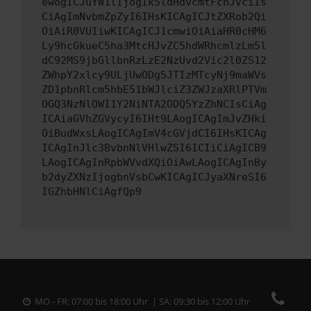
ewogICJuYW1lIjogIk5ldHdvcmtFcnJvciIs
CiAgImNvbmZpZyI6IHsKICAgICJtZXRob2Qi
OiAiR0VUIiwKICAgICJ1cmwiOiAiaHR0cHM6
Ly9hcGkueC5ha3MtcHJvZC5hdWRhcmlzLm5l
dC92MS9jbGllbnRzLzE2NzUvd2Vic2l0ZS12
ZWhpY2xlcy9ULjUwODg5JTIzMTcyNj9maWVs
ZD1pbnRlcm5hbE51bWJlciZ3ZWJzaXRlPTVm
OGQ3NzNlOWI1Y2NiNTA2ODQ5YzZhNCIsCiAg
ICAiaGVhZGVycyI6IHt9LAogICAgImJvZHki
OiBudWxsLAogICAgImV4cGVjdCI6IHsKICAg
ICAgInJlc3BvbnNlVHlwZSI6ICIiCiAgICB9
LAogICAgInRpbWVvdXQiOiAwLAogICAgInBy
b2dyZXNzIjogbnVsbCwKICAgICJyaXNreSI6
IGZhbHNlCiAgfQp9
MO - FR: 07:00 bis 18:00 Uhr | SA: 09:30 bis 12:00 Uhr