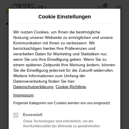
0
Zum
Hauptinhalt
Cookie Einstellungen
springen
Startseite
Fahrzeugangebote
Fahrzeugsuche
Wir nutzen Cookies, um Ihnen die bestmögliche
Nutzung unserer Webseite zu ermöglichen und unsere
Kommunikation mit Ihnen zu verbessern. Wir
berücksichtigen hierbei Ihre Präferenzen und
Fehler: Network Error
verarbeiten Daten für Marketing und Statistiken nur,
wenn Sie uns Ihre Einwilligung geben. Wenn Sie zu
Beim Laden ist ein Fehler aufgetreten.
einem späteren Zeitpunkt Ihre Meinung ändern, können
Hier sind ein paar Tipps, die dir helfen können:
Sie die Einwilligung jederzeit für die Zukunft widerrufen.
Weitere Informationen zum Umfang der
Überprüfe deine Firewall und deine
Datenverarbeitung finden Sie hier:
Internetverbindung.
Datenschutzerklärung
,
Cookie-Richtlinie
.
Laden andere Webseiten, zum Beispiel deine
Impressum
Suchmaschine?
Folgende Kategorien von Cookies werden von uns eingesetzt:
Prüfe deine Browsererweiterungen.
Manche Erweiterungen, wie Werbeblocker,
Essentiell
können das Laden bestimmter Seiten
Diese Technologien sind erforderlich, um die
verhindern. Funktioniert die Seite in einem
Kernfunktionalität der Webseite zu gewährleisten.