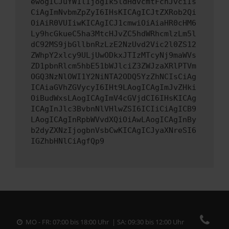
ewogICJuYW1lIjogIk5ldHdvcmtFcnJvciIs
CiAgImNvbmZpZyI6IHsKICAgICJtZXRob2Qi
OiAiR0VUIiwKICAgICJ1cmwiOiAiaHR0cHM6
Ly9hcGkueC5ha3MtcHJvZC5hdWRhcmlzLm5l
dC92MS9jbGllbnRzLzE2NzUvd2Vic2l0ZS12
ZWhpY2xlcy9ULjUwODkxJTIzMTcyNj9maWVs
ZD1pbnRlcm5hbE51bWJlciZ3ZWJzaXRlPTVm
OGQ3NzNlOWI1Y2NiNTA2ODQ5YzZhNCIsCiAg
ICAiaGVhZGVycyI6IHt9LAogICAgImJvZHki
OiBudWxsLAogICAgImV4cGVjdCI6IHsKICAg
ICAgInJlc3BvbnNlVHlwZSI6ICIiCiAgICB9
LAogICAgInRpbWVvdXQiOiAwLAogICAgInBy
b2dyZXNzIjogbnVsbCwKICAgICJyaXNreSI6
IGZhbHNlCiAgfQp9
MO - FR: 07:00 bis 18:00 Uhr | SA: 09:30 bis 12:00 Uhr