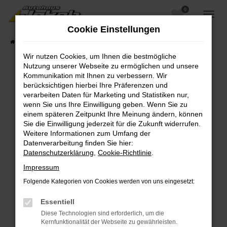
0
Zum
Hauptinhalt
Cookie Einstellungen
springen
Startseite
Fahrzeugangebote
Fahrzeugsuche
Wir nutzen Cookies, um Ihnen die bestmögliche
Nutzung unserer Webseite zu ermöglichen und unsere
Kommunikation mit Ihnen zu verbessern. Wir
berücksichtigen hierbei Ihre Präferenzen und
Fehler: Network Error
verarbeiten Daten für Marketing und Statistiken nur,
wenn Sie uns Ihre Einwilligung geben. Wenn Sie zu
Beim Laden ist ein Fehler aufgetreten.
einem späteren Zeitpunkt Ihre Meinung ändern, können
Hier sind ein paar Tipps, die dir helfen können:
Sie die Einwilligung jederzeit für die Zukunft widerrufen.
Weitere Informationen zum Umfang der
Überprüfe deine Firewall und deine
Datenverarbeitung finden Sie hier:
Internetverbindung.
Datenschutzerklärung
,
Cookie-Richtlinie
.
Laden andere Webseiten, zum Beispiel deine
Impressum
Suchmaschine?
Folgende Kategorien von Cookies werden von uns eingesetzt:
Prüfe deine Browsererweiterungen.
Manche Erweiterungen, wie Werbeblocker,
Essentiell
können das Laden bestimmter Seiten
Diese Technologien sind erforderlich, um die
verhindern. Funktioniert die Seite in einem
Kernfunktionalität der Webseite zu gewährleisten.