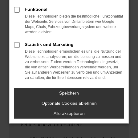
anderen Browser oder in einem privaten
Fenster?
Funktional
Diese Technologien bieten die bestmögliche Funktionalität
Starte dein Gerät neu.
der Webseite. Services von Drittanbietern wie Google
Das kann manchmal helfen, vorübergehende
Maps, Chats, Fahrzeugbewertungssystem und weitere
Probleme zu beheben.
werden aktiviert.
Stelle sicher, dass dein Browser und dein
Statistik und Marketing
Betriebssystem auf dem neuesten Stand
Diese Technologien ermöglichen es uns, die Nutzung der
sind.
Webseite zu analysieren, um die Leistung zu messen und
Veraltete Software birgt nicht nur ein
zu verbessern. Zudem werden Technologien eingesetzt,
Sicherheitsrisiko, sondern kann auch dazu
die von dritten Werbetreibenden verwendet werden, um
Sie auf anderen Webseiten zu verfolgen und um Anzeigen
führen, dass bestimmte Funktionen nicht mehr
zu schalten, die für Ihre Interessen relevant sind.
unterstützt werden.
Wende dich an den Webseitenbetreiber.
Speichern
Wenn du alle oben genannten Schritte versucht
Optionale Cookies ablehnen
hast, kontaktiere uns bitte. Wir werden
versuchen, das Problem zu beheben. Du kannst
Alle akzeptieren
uns diesen Text schicken, um uns bei der
Fehlersuche zu unterstützen: