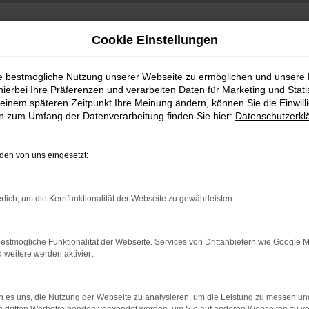
Cookie Einstellungen
ie bestmögliche Nutzung unserer Webseite zu ermöglichen und unsere
hierbei Ihre Präferenzen und verarbeiten Daten für Marketing und Stati
einem späteren Zeitpunkt Ihre Meinung ändern, können Sie die Einwillig
en zum Umfang der Datenverarbeitung finden Sie hier:
Datenschutzerkl
en von uns eingesetzt:
indung.
rlich, um die Kernfunktionalität der Webseite zu gewährleisten.
hine?
aden bestimmter Seiten verhindern. Funktioniert die Seite in e
estmögliche Funktionalität der Webseite. Services von Drittanbietern wie Google 
eitere werden aktiviert.
 zu beheben.
bssystem auf dem neuesten Stand sind.
 es uns, die Nutzung der Webseite zu analysieren, um die Leistung zu messen u