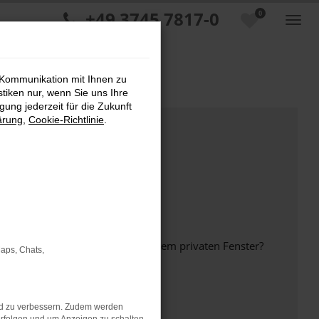
+49 3745 7817-0
0
 Kommunikation mit Ihnen zu
stiken nur, wenn Sie uns Ihre
ung jederzeit für die Zukunft
ärung
,
Cookie-Richtlinie
.
inem anderen Browser oder in einem privaten Fenster?
Maps, Chats,
nd zu verbessern. Zudem werden