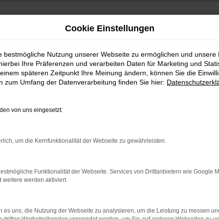
Cookie Einstellungen
ie bestmögliche Nutzung unserer Webseite zu ermöglichen und unsere
hierbei Ihre Präferenzen und verarbeiten Daten für Marketing und Stati
einem späteren Zeitpunkt Ihre Meinung ändern, können Sie die Einwillig
en zum Umfang der Datenverarbeitung finden Sie hier:
Datenschutzerkl
en von uns eingesetzt:
indung.
rlich, um die Kernfunktionalität der Webseite zu gewährleisten.
hine?
aden bestimmter Seiten verhindern. Funktioniert die Seite in e
estmögliche Funktionalität der Webseite. Services von Drittanbietern wie Google 
eitere werden aktiviert.
 zu beheben.
bssystem auf dem neuesten Stand sind.
 es uns, die Nutzung der Webseite zu analysieren, um die Leistung zu messen u