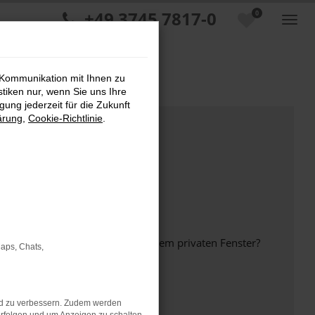
+49 3745 7817-0
0
 Kommunikation mit Ihnen zu
stiken nur, wenn Sie uns Ihre
ung jederzeit für die Zukunft
ärung
,
Cookie-Richtlinie
.
inem anderen Browser oder in einem privaten Fenster?
Maps, Chats,
nd zu verbessern. Zudem werden