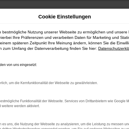
Cookie Einstellungen
ie bestmögliche Nutzung unserer Webseite zu ermöglichen und unsere
hierbei Ihre Präferenzen und verarbeiten Daten für Marketing und Stati
einem späteren Zeitpunkt Ihre Meinung ändern, können Sie die Einwillig
en zum Umfang der Datenverarbeitung finden Sie hier:
Datenschutzerkl
en von uns eingesetzt:
indung.
rlich, um die Kernfunktionalität der Webseite zu gewährleisten.
hine?
aden bestimmter Seiten verhindern. Funktioniert die Seite in e
estmögliche Funktionalität der Webseite. Services von Drittanbietern wie Google 
eitere werden aktiviert.
 zu beheben.
bssystem auf dem neuesten Stand sind.
 es uns, die Nutzung der Webseite zu analysieren, um die Leistung zu messen u