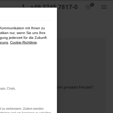
+49 3745 7817-0
0
 Kommunikation mit Ihnen zu
stiken nur, wenn Sie uns Ihre
ung jederzeit für die Zukunft
ärung
,
Cookie-Richtlinie
.
inem anderen Browser oder in einem privaten Fenster?
Maps, Chats,
nd zu verbessern. Zudem werden