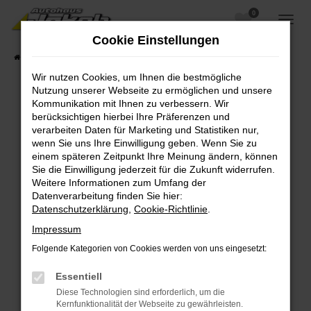
0
Zum
Hauptinhalt
Cookie Einstellungen
springen
Startseite
Fahrzeugangebote
Fahrzeugsuche
Wir nutzen Cookies, um Ihnen die bestmögliche
Nutzung unserer Webseite zu ermöglichen und unsere
Kommunikation mit Ihnen zu verbessern. Wir
berücksichtigen hierbei Ihre Präferenzen und
Fehler: Network Error
verarbeiten Daten für Marketing und Statistiken nur,
wenn Sie uns Ihre Einwilligung geben. Wenn Sie zu
Beim Laden ist ein Fehler aufgetreten.
einem späteren Zeitpunkt Ihre Meinung ändern, können
Hier sind ein paar Tipps, die dir helfen können:
Sie die Einwilligung jederzeit für die Zukunft widerrufen.
Weitere Informationen zum Umfang der
Überprüfe deine Firewall und deine
Datenverarbeitung finden Sie hier:
Internetverbindung.
Datenschutzerklärung
,
Cookie-Richtlinie
.
Laden andere Webseiten, zum Beispiel deine
Impressum
Suchmaschine?
Folgende Kategorien von Cookies werden von uns eingesetzt:
Prüfe deine Browsererweiterungen.
Manche Erweiterungen, wie Werbeblocker,
Essentiell
können das Laden bestimmter Seiten
Diese Technologien sind erforderlich, um die
verhindern. Funktioniert die Seite in einem
Kernfunktionalität der Webseite zu gewährleisten.