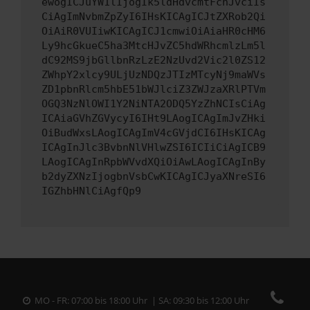
ewogICJuYW1lIjogIk5ldHdvcmtFcnJvciIs
CiAgImNvbmZpZyI6IHsKICAgICJtZXRob2Qi
OiAiR0VUIiwKICAgICJ1cmwiOiAiaHR0cHM6
Ly9hcGkueC5ha3MtcHJvZC5hdWRhcmlzLm5l
dC92MS9jbGllbnRzLzE2NzUvd2Vic2l0ZS12
ZWhpY2xlcy9ULjUzNDQzJTIzMTcyNj9maWVs
ZD1pbnRlcm5hbE51bWJlciZ3ZWJzaXRlPTVm
OGQ3NzNlOWI1Y2NiNTA2ODQ5YzZhNCIsCiAg
ICAiaGVhZGVycyI6IHt9LAogICAgImJvZHki
OiBudWxsLAogICAgImV4cGVjdCI6IHsKICAg
ICAgInJlc3BvbnNlVHlwZSI6ICIiCiAgICB9
LAogICAgInRpbWVvdXQiOiAwLAogICAgInBy
b2dyZXNzIjogbnVsbCwKICAgICJyaXNreSI6
IGZhbHNlCiAgfQp9
MO - FR: 07:00 bis 18:00 Uhr | SA: 09:30 bis 12:00 Uhr