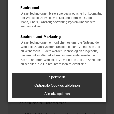
anderen Browser oder in einem privaten
Fenster?
Funktional
Diese Technologien bieten die bestmögliche Funktionalität
Starte dein Gerät neu.
der Webseite. Services von Drittanbietern wie Google
Das kann manchmal helfen, vorübergehende
Maps, Chats, Fahrzeugbewertungssystem und weitere
Probleme zu beheben.
werden aktiviert.
Stelle sicher, dass dein Browser und dein
Statistik und Marketing
Betriebssystem auf dem neuesten Stand
Diese Technologien ermöglichen es uns, die Nutzung der
sind.
Webseite zu analysieren, um die Leistung zu messen und
Veraltete Software birgt nicht nur ein
zu verbessern. Zudem werden Technologien eingesetzt,
Sicherheitsrisiko, sondern kann auch dazu
die von dritten Werbetreibenden verwendet werden, um
Sie auf anderen Webseiten zu verfolgen und um Anzeigen
führen, dass bestimmte Funktionen nicht mehr
zu schalten, die für Ihre Interessen relevant sind.
unterstützt werden.
Wende dich an den Webseitenbetreiber.
Speichern
Wenn du alle oben genannten Schritte versucht
Optionale Cookies ablehnen
hast, kontaktiere uns bitte. Wir werden
versuchen, das Problem zu beheben. Du kannst
Alle akzeptieren
uns diesen Text schicken, um uns bei der
Fehlersuche zu unterstützen: