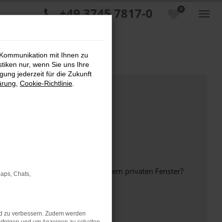
+49 3745 7817-0
0
 Kommunikation mit Ihnen zu
stiken nur, wenn Sie uns Ihre
ung jederzeit für die Zukunft
ärung
,
Cookie-Richtlinie
.
inem anderen Browser oder in einem privaten Fenster?
Maps, Chats,
nd zu verbessern. Zudem werden