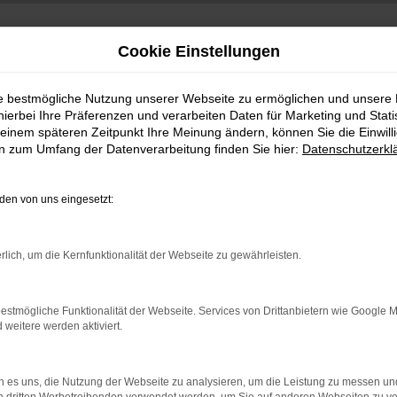
Cookie Einstellungen
ie bestmögliche Nutzung unserer Webseite zu ermöglichen und unsere
hierbei Ihre Präferenzen und verarbeiten Daten für Marketing und Stati
einem späteren Zeitpunkt Ihre Meinung ändern, können Sie die Einwillig
en zum Umfang der Datenverarbeitung finden Sie hier:
Datenschutzerkl
en von uns eingesetzt:
indung.
rlich, um die Kernfunktionalität der Webseite zu gewährleisten.
hine?
aden bestimmter Seiten verhindern. Funktioniert die Seite in e
estmögliche Funktionalität der Webseite. Services von Drittanbietern wie Google 
eitere werden aktiviert.
 zu beheben.
bssystem auf dem neuesten Stand sind.
 es uns, die Nutzung der Webseite zu analysieren, um die Leistung zu messen u