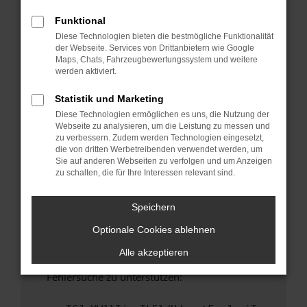
anderen Browser oder in einem privaten
Fenster?
Funktional
Diese Technologien bieten die bestmögliche Funktionalität
Starte dein Gerät neu.
der Webseite. Services von Drittanbietern wie Google
Das kann manchmal helfen, vorübergehende
Maps, Chats, Fahrzeugbewertungssystem und weitere
Probleme zu beheben.
werden aktiviert.
Stelle sicher, dass dein Browser und dein
Statistik und Marketing
Betriebssystem auf dem neuesten Stand
Diese Technologien ermöglichen es uns, die Nutzung der
sind.
Webseite zu analysieren, um die Leistung zu messen und
Veraltete Software birgt nicht nur ein
zu verbessern. Zudem werden Technologien eingesetzt,
Sicherheitsrisiko, sondern kann auch dazu
die von dritten Werbetreibenden verwendet werden, um
Sie auf anderen Webseiten zu verfolgen und um Anzeigen
führen, dass bestimmte Funktionen nicht mehr
zu schalten, die für Ihre Interessen relevant sind.
unterstützt werden.
Wende dich an den Webseitenbetreiber.
Speichern
Wenn du alle oben genannten Schritte versucht
Optionale Cookies ablehnen
hast, kontaktiere uns bitte. Wir werden
versuchen, das Problem zu beheben. Du kannst
Alle akzeptieren
uns diesen Text schicken, um uns bei der
Fehlersuche zu unterstützen: