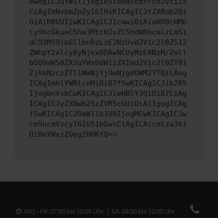
ewogICJuYW1lIjogIk5ldHdvcmtFcnJvciIs
CiAgImNvbmZpZyI6IHsKICAgICJtZXRob2Qi
OiAiR0VUIiwKICAgICJ1cmwiOiAiaHR0cHM6
Ly9hcGkueC5ha3MtcHJvZC5hdWRhcmlzLm5l
dC92MS9jbGllbnRzLzE2NzUvd2Vic2l0ZS12
ZWhpY2xlcy8yNjkxODAwNCUyMzE0NzM/Zmll
bGQ9aW50ZXJuYWxOdW1iZXImd2Vic2l0ZT01
ZjhkNzczZTliNWNjYjUwNjg0OWM2YTQiLAog
ICAgImhlYWRlcnMiOiB7fSwKICAgICJib2R5
IjogbnVsbCwKICAgICJleHBlY3QiOiB7CiAg
ICAgICJyZXNwb25zZVR5cGUiOiAiIgogICAg
fSwKICAgICJ0aW1lb3V0IjogMCwKICAgICJw
cm9ncmVzcyI6IG51bGwsCiAgICAicmlza3ki
OiBmYWxzZQogIH0KfQ==
MO - FR: 07:00 bis 18:00 Uhr | SA: 09:30 bis 12:00 Uhr