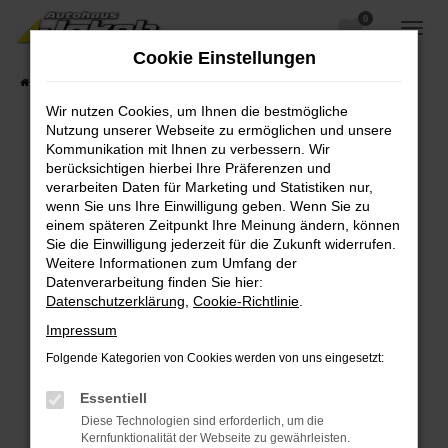
0
Zum
Hauptinhalt
Cookie Einstellungen
springen
Startseite
Fahrzeugangebote
Fahrzeugsuche
Wir nutzen Cookies, um Ihnen die bestmögliche
Nutzung unserer Webseite zu ermöglichen und unsere
Kommunikation mit Ihnen zu verbessern. Wir
berücksichtigen hierbei Ihre Präferenzen und
Fehler: Network Error
verarbeiten Daten für Marketing und Statistiken nur,
wenn Sie uns Ihre Einwilligung geben. Wenn Sie zu
Beim Laden ist ein Fehler aufgetreten.
einem späteren Zeitpunkt Ihre Meinung ändern, können
Hier sind ein paar Tipps, die dir helfen können:
Sie die Einwilligung jederzeit für die Zukunft widerrufen.
Weitere Informationen zum Umfang der
Überprüfe deine Firewall und deine
Datenverarbeitung finden Sie hier:
Internetverbindung.
Datenschutzerklärung
,
Cookie-Richtlinie
.
Laden andere Webseiten, zum Beispiel deine
Impressum
Suchmaschine?
Folgende Kategorien von Cookies werden von uns eingesetzt:
Prüfe deine Browsererweiterungen.
Manche Erweiterungen, wie Werbeblocker,
Essentiell
können das Laden bestimmter Seiten
Diese Technologien sind erforderlich, um die
verhindern. Funktioniert die Seite in einem
Kernfunktionalität der Webseite zu gewährleisten.