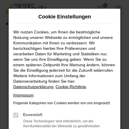
0
Zum
Hauptinhalt
Cookie Einstellungen
springen
Startseite
Fahrzeugangebote
Fahrzeugsuche
Wir nutzen Cookies, um Ihnen die bestmögliche
Nutzung unserer Webseite zu ermöglichen und unsere
Kommunikation mit Ihnen zu verbessern. Wir
berücksichtigen hierbei Ihre Präferenzen und
Fehler: Network Error
verarbeiten Daten für Marketing und Statistiken nur,
wenn Sie uns Ihre Einwilligung geben. Wenn Sie zu
Beim Laden ist ein Fehler aufgetreten.
einem späteren Zeitpunkt Ihre Meinung ändern, können
Hier sind ein paar Tipps, die dir helfen können:
Sie die Einwilligung jederzeit für die Zukunft widerrufen.
Weitere Informationen zum Umfang der
Überprüfe deine Firewall und deine
Datenverarbeitung finden Sie hier:
Internetverbindung.
Datenschutzerklärung
,
Cookie-Richtlinie
.
Laden andere Webseiten, zum Beispiel deine
Impressum
Suchmaschine?
Folgende Kategorien von Cookies werden von uns eingesetzt:
Prüfe deine Browsererweiterungen.
Manche Erweiterungen, wie Werbeblocker,
Essentiell
können das Laden bestimmter Seiten
Diese Technologien sind erforderlich, um die
verhindern. Funktioniert die Seite in einem
Kernfunktionalität der Webseite zu gewährleisten.