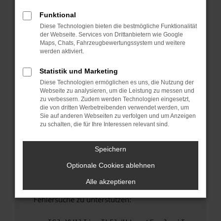
anderen Browser oder in einem privaten
Fenster?
Funktional
Diese Technologien bieten die bestmögliche Funktionalität
Starte dein Gerät neu.
der Webseite. Services von Drittanbietern wie Google
Das kann manchmal helfen, vorübergehende
Maps, Chats, Fahrzeugbewertungssystem und weitere
Probleme zu beheben.
werden aktiviert.
Stelle sicher, dass dein Browser und dein
Statistik und Marketing
Betriebssystem auf dem neuesten Stand
Diese Technologien ermöglichen es uns, die Nutzung der
sind.
Webseite zu analysieren, um die Leistung zu messen und
Veraltete Software birgt nicht nur ein
zu verbessern. Zudem werden Technologien eingesetzt,
Sicherheitsrisiko, sondern kann auch dazu
die von dritten Werbetreibenden verwendet werden, um
Sie auf anderen Webseiten zu verfolgen und um Anzeigen
führen, dass bestimmte Funktionen nicht mehr
zu schalten, die für Ihre Interessen relevant sind.
unterstützt werden.
Wende dich an den Webseitenbetreiber.
Speichern
Wenn du alle oben genannten Schritte versucht
Optionale Cookies ablehnen
hast, kontaktiere uns bitte. Wir werden
versuchen, das Problem zu beheben. Du kannst
Alle akzeptieren
uns diesen Text schicken, um uns bei der
Fehlersuche zu unterstützen: