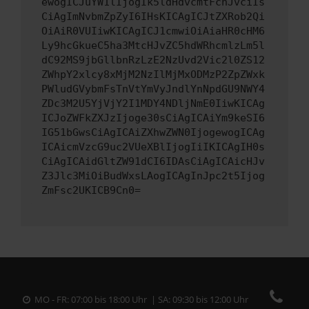
ewogICJuYW1lIjogIk5ldHdvcmtFcnJvciIs
CiAgImNvbmZpZyI6IHsKICAgICJtZXRob2Qi
OiAiR0VUIiwKICAgICJ1cmwiOiAiaHR0cHM6
Ly9hcGkueC5ha3MtcHJvZC5hdWRhcmlzLm5l
dC92MS9jbGllbnRzLzE2NzUvd2Vic2l0ZS12
ZWhpY2xlcy8xMjM2NzIlMjMxODMzP2ZpZWxk
PWludGVybmFsTnVtYmVyJndlYnNpdGU9NWY4
ZDc3M2U5YjVjY2I1MDY4NDljNmE0IiwKICAg
ICJoZWFkZXJzIjoge30sCiAgICAiYm9keSI6
IG51bGwsCiAgICAiZXhwZWN0IjogewogICAg
ICAicmVzcG9uc2VUeXBlIjogIiIKICAgIH0s
CiAgICAidGltZW91dCI6IDAsCiAgICAicHJv
Z3Jlc3MiOiBudWxsLAogICAgInJpc2t5Ijog
ZmFsc2UKICB9Cn0=
MO - FR: 07:00 bis 18:00 Uhr | SA: 09:30 bis 12:00 Uhr