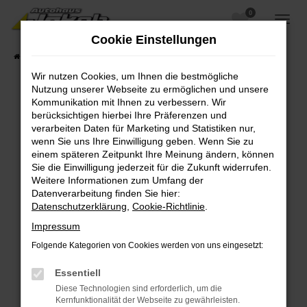
0
Zum
Hauptinhalt
Cookie Einstellungen
springen
Startseite
Fahrzeugangebote
Fahrzeugsuche
Wir nutzen Cookies, um Ihnen die bestmögliche
Nutzung unserer Webseite zu ermöglichen und unsere
Kommunikation mit Ihnen zu verbessern. Wir
berücksichtigen hierbei Ihre Präferenzen und
Fehler: Network Error
verarbeiten Daten für Marketing und Statistiken nur,
wenn Sie uns Ihre Einwilligung geben. Wenn Sie zu
Beim Laden ist ein Fehler aufgetreten.
einem späteren Zeitpunkt Ihre Meinung ändern, können
Hier sind ein paar Tipps, die dir helfen können:
Sie die Einwilligung jederzeit für die Zukunft widerrufen.
Weitere Informationen zum Umfang der
Überprüfe deine Firewall und deine
Datenverarbeitung finden Sie hier:
Internetverbindung.
Datenschutzerklärung
,
Cookie-Richtlinie
.
Laden andere Webseiten, zum Beispiel deine
Impressum
Suchmaschine?
Folgende Kategorien von Cookies werden von uns eingesetzt:
Prüfe deine Browsererweiterungen.
Manche Erweiterungen, wie Werbeblocker,
Essentiell
können das Laden bestimmter Seiten
Diese Technologien sind erforderlich, um die
verhindern. Funktioniert die Seite in einem
Kernfunktionalität der Webseite zu gewährleisten.