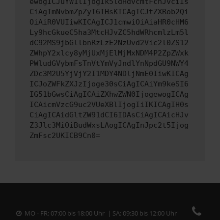
ewogICJuYW1lIjogIk5ldHdvcmtFcnJvciIs
CiAgImNvbmZpZyI6IHsKICAgICJtZXRob2Qi
OiAiR0VUIiwKICAgICJ1cmwiOiAiaHR0cHM6
Ly9hcGkueC5ha3MtcHJvZC5hdWRhcmlzLm5l
dC92MS9jbGllbnRzLzE2NzUvd2Vic2l0ZS12
ZWhpY2xlcy8yMjUxMjElMjMxNDM4P2ZpZWxk
PWludGVybmFsTnVtYmVyJndlYnNpdGU9NWY4
ZDc3M2U5YjVjY2I1MDY4NDljNmE0IiwKICAg
ICJoZWFkZXJzIjoge30sCiAgICAiYm9keSI6
IG51bGwsCiAgICAiZXhwZWN0IjogewogICAg
ICAicmVzcG9uc2VUeXBlIjogIiIKICAgIH0s
CiAgICAidGltZW91dCI6IDAsCiAgICAicHJv
Z3Jlc3MiOiBudWxsLAogICAgInJpc2t5Ijog
ZmFsc2UKICB9Cn0=
MO - FR: 07:00 bis 18:00 Uhr | SA: 09:30 bis 12:00 Uhr