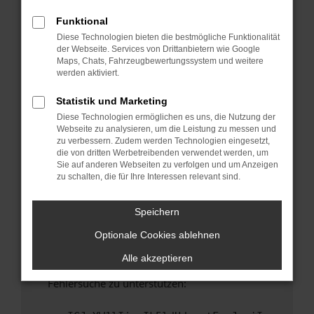
anderen Browser oder in einem privaten
Fenster?
Funktional
Diese Technologien bieten die bestmögliche Funktionalität
Starte dein Gerät neu.
der Webseite. Services von Drittanbietern wie Google
Das kann manchmal helfen, vorübergehende
Maps, Chats, Fahrzeugbewertungssystem und weitere
Probleme zu beheben.
werden aktiviert.
Stelle sicher, dass dein Browser und dein
Statistik und Marketing
Betriebssystem auf dem neuesten Stand
Diese Technologien ermöglichen es uns, die Nutzung der
sind.
Webseite zu analysieren, um die Leistung zu messen und
Veraltete Software birgt nicht nur ein
zu verbessern. Zudem werden Technologien eingesetzt,
Sicherheitsrisiko, sondern kann auch dazu
die von dritten Werbetreibenden verwendet werden, um
Sie auf anderen Webseiten zu verfolgen und um Anzeigen
führen, dass bestimmte Funktionen nicht mehr
zu schalten, die für Ihre Interessen relevant sind.
unterstützt werden.
Wende dich an den Webseitenbetreiber.
Speichern
Wenn du alle oben genannten Schritte versucht
Optionale Cookies ablehnen
hast, kontaktiere uns bitte. Wir werden
versuchen, das Problem zu beheben. Du kannst
Alle akzeptieren
uns diesen Text schicken, um uns bei der
Fehlersuche zu unterstützen: