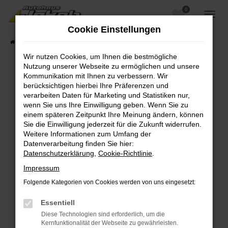
0
Zum
Hauptinhalt
Cookie Einstellungen
springen
Startseite
Fahrzeugangebote
Fahrzeugsuche
Wir nutzen Cookies, um Ihnen die bestmögliche
Nutzung unserer Webseite zu ermöglichen und unsere
Kommunikation mit Ihnen zu verbessern. Wir
berücksichtigen hierbei Ihre Präferenzen und
Fehler: Network Error
verarbeiten Daten für Marketing und Statistiken nur,
wenn Sie uns Ihre Einwilligung geben. Wenn Sie zu
Beim Laden ist ein Fehler aufgetreten.
einem späteren Zeitpunkt Ihre Meinung ändern, können
Hier sind ein paar Tipps, die dir helfen können:
Sie die Einwilligung jederzeit für die Zukunft widerrufen.
Weitere Informationen zum Umfang der
Überprüfe deine Firewall und deine
Datenverarbeitung finden Sie hier:
Internetverbindung.
Datenschutzerklärung
,
Cookie-Richtlinie
.
Laden andere Webseiten, zum Beispiel deine
Impressum
Suchmaschine?
Folgende Kategorien von Cookies werden von uns eingesetzt:
Prüfe deine Browsererweiterungen.
Manche Erweiterungen, wie Werbeblocker,
Essentiell
können das Laden bestimmter Seiten
Diese Technologien sind erforderlich, um die
verhindern. Funktioniert die Seite in einem
Kernfunktionalität der Webseite zu gewährleisten.