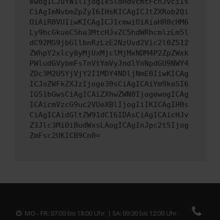
ewogICJuYW1lIjogIk5ldHdvcmtFcnJvciIs
CiAgImNvbmZpZyI6IHsKICAgICJtZXRob2Qi
OiAiR0VUIiwKICAgICJ1cmwiOiAiaHR0cHM6
Ly9hcGkueC5ha3MtcHJvZC5hdWRhcmlzLm5l
dC92MS9jbGllbnRzLzE2NzUvd2Vic2l0ZS12
ZWhpY2xlcy8yMjUxMjclMjMxNDM4P2ZpZWxk
PWludGVybmFsTnVtYmVyJndlYnNpdGU9NWY4
ZDc3M2U5YjVjY2I1MDY4NDljNmE0IiwKICAg
ICJoZWFkZXJzIjoge30sCiAgICAiYm9keSI6
IG51bGwsCiAgICAiZXhwZWN0IjogewogICAg
ICAicmVzcG9uc2VUeXBlIjogIiIKICAgIH0s
CiAgICAidGltZW91dCI6IDAsCiAgICAicHJv
Z3Jlc3MiOiBudWxsLAogICAgInJpc2t5Ijog
ZmFsc2UKICB9Cn0=
MO - FR: 07:00 bis 18:00 Uhr | SA: 09:30 bis 12:00 Uhr