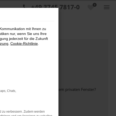
+49 3745 7817-0
0
 Kommunikation mit Ihnen zu
stiken nur, wenn Sie uns Ihre
ung jederzeit für die Zukunft
ärung
,
Cookie-Richtlinie
.
inem anderen Browser oder in einem privaten Fenster?
Maps, Chats,
nd zu verbessern. Zudem werden