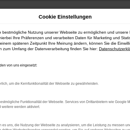
Cookie Einstellungen
ie bestmögliche Nutzung unserer Webseite zu ermöglichen und unsere
hierbei Ihre Präferenzen und verarbeiten Daten für Marketing und Stati
einem späteren Zeitpunkt Ihre Meinung ändern, können Sie die Einwillig
en zum Umfang der Datenverarbeitung finden Sie hier:
Datenschutzerkl
en von uns eingesetzt:
indung.
rlich, um die Kernfunktionalität der Webseite zu gewährleisten.
hine?
aden bestimmter Seiten verhindern. Funktioniert die Seite in e
estmögliche Funktionalität der Webseite. Services von Drittanbietern wie Google 
eitere werden aktiviert.
 zu beheben.
bssystem auf dem neuesten Stand sind.
 es uns, die Nutzung der Webseite zu analysieren, um die Leistung zu messen u