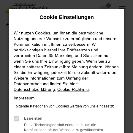
0
Zum
Hauptinhalt
Cookie Einstellungen
springen
Startseite
Fahrzeugangebote
Fahrzeugsuche
Wir nutzen Cookies, um Ihnen die bestmögliche
Nutzung unserer Webseite zu ermöglichen und unsere
Kommunikation mit Ihnen zu verbessern. Wir
berücksichtigen hierbei Ihre Präferenzen und
Fehler: Network Error
verarbeiten Daten für Marketing und Statistiken nur,
wenn Sie uns Ihre Einwilligung geben. Wenn Sie zu
Beim Laden ist ein Fehler aufgetreten.
einem späteren Zeitpunkt Ihre Meinung ändern, können
Hier sind ein paar Tipps, die dir helfen können:
Sie die Einwilligung jederzeit für die Zukunft widerrufen.
Weitere Informationen zum Umfang der
Überprüfe deine Firewall und deine
Datenverarbeitung finden Sie hier:
Internetverbindung.
Datenschutzerklärung
,
Cookie-Richtlinie
.
Laden andere Webseiten, zum Beispiel deine
Impressum
Suchmaschine?
Folgende Kategorien von Cookies werden von uns eingesetzt:
Prüfe deine Browsererweiterungen.
Manche Erweiterungen, wie Werbeblocker,
Essentiell
können das Laden bestimmter Seiten
Diese Technologien sind erforderlich, um die
verhindern. Funktioniert die Seite in einem
Kernfunktionalität der Webseite zu gewährleisten.