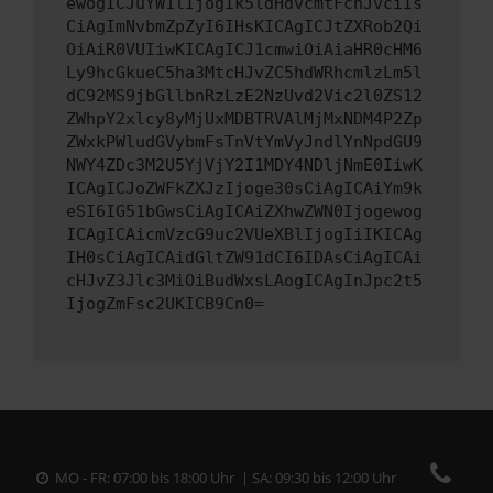
ewogICJuYW1lIjogIk5ldHdvcmtFcnJvciIs
CiAgImNvbmZpZyI6IHsKICAgICJtZXRob2Qi
OiAiR0VUIiwKICAgICJ1cmwiOiAiaHR0cHM6
Ly9hcGkueC5ha3MtcHJvZC5hdWRhcmlzLm5l
dC92MS9jbGllbnRzLzE2NzUvd2Vic2l0ZS12
ZWhpY2xlcy8yMjUxMDBTRVAlMjMxNDM4P2Zp
ZWxkPWludGVybmFsTnVtYmVyJndlYnNpdGU9
NWY4ZDc3M2U5YjVjY2I1MDY4NDljNmE0IiwK
ICAgICJoZWFkZXJzIjoge30sCiAgICAiYm9k
eSI6IG51bGwsCiAgICAiZXhwZWN0Ijogewog
ICAgICAicmVzcG9uc2VUeXBlIjogIiIKICAg
IH0sCiAgICAidGltZW91dCI6IDAsCiAgICAi
cHJvZ3Jlc3MiOiBudWxsLAogICAgInJpc2t5
IjogZmFsc2UKICB9Cn0=
MO - FR: 07:00 bis 18:00 Uhr | SA: 09:30 bis 12:00 Uhr