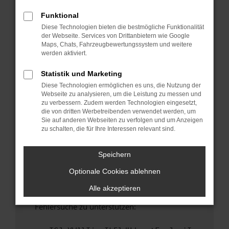
anderen Browser oder in einem privaten
Fenster?
Funktional
Diese Technologien bieten die bestmögliche Funktionalität
Starte dein Gerät neu.
der Webseite. Services von Drittanbietern wie Google
Das kann manchmal helfen, vorübergehende
Maps, Chats, Fahrzeugbewertungssystem und weitere
Probleme zu beheben.
werden aktiviert.
Stelle sicher, dass dein Browser und dein
Statistik und Marketing
Betriebssystem auf dem neuesten Stand
Diese Technologien ermöglichen es uns, die Nutzung der
sind.
Webseite zu analysieren, um die Leistung zu messen und
Veraltete Software birgt nicht nur ein
zu verbessern. Zudem werden Technologien eingesetzt,
Sicherheitsrisiko, sondern kann auch dazu
die von dritten Werbetreibenden verwendet werden, um
Sie auf anderen Webseiten zu verfolgen und um Anzeigen
führen, dass bestimmte Funktionen nicht mehr
zu schalten, die für Ihre Interessen relevant sind.
unterstützt werden.
Wende dich an den Webseitenbetreiber.
Speichern
Wenn du alle oben genannten Schritte versucht
Optionale Cookies ablehnen
hast, kontaktiere uns bitte. Wir werden
versuchen, das Problem zu beheben. Du kannst
Alle akzeptieren
uns diesen Text schicken, um uns bei der
Fehlersuche zu unterstützen: